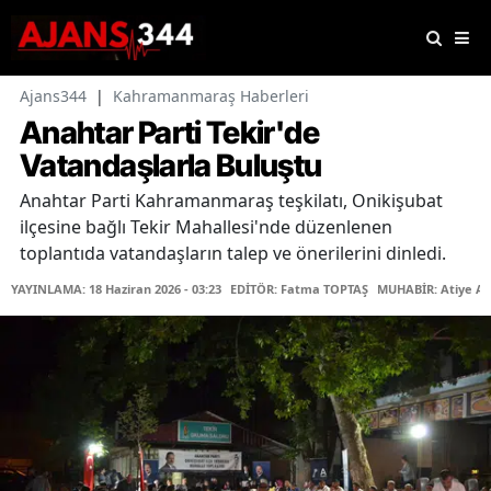
Ajans344
|
Kahramanmaraş Haberleri
Anahtar Parti Tekir'de
Vatandaşlarla Buluştu
Anahtar Parti Kahramanmaraş teşkilatı, Onikişubat
ilçesine bağlı Tekir Mahallesi'nde düzenlenen
toplantıda vatandaşların talep ve önerilerini dinledi.
YAYINLAMA: 18 Haziran 2026 - 03:23
EDİTÖR: Fatma TOPTAŞ
MUHABİR: Atiye A