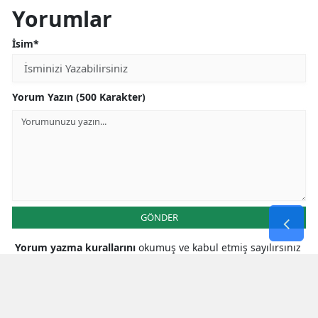
Yorumlar
İsim*
Yorum Yazın (500 Karakter)
GÖNDER
Yorum yazma kurallarını
okumuş ve kabul etmiş sayılırsınız
* Bu içerik ile ilgili yorum yok, ilk yorumu siz yazın, tartışalım *