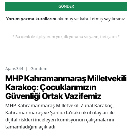
GÖNDER
Yorum yazma kurallarını
okumuş ve kabul etmiş sayılırsınız
* Bu içerik ile ilgili yorum yok, ilk yorumu siz yazın, tartışalım *
Ajans344
|
Gündem
MHP Kahramanmaraş Milletvekili
Karakoç: Çocuklarımızın
Güvenliği Ortak Vazifemiz
MHP Kahramanmaraş Milletvekili Zuhal Karakoç,
Kahramanmaraş ve Şanlıurfa’daki okul olayları ile
dijital riskleri inceleyen komisyonun çalışmalarını
tamamladığını açıkladı.