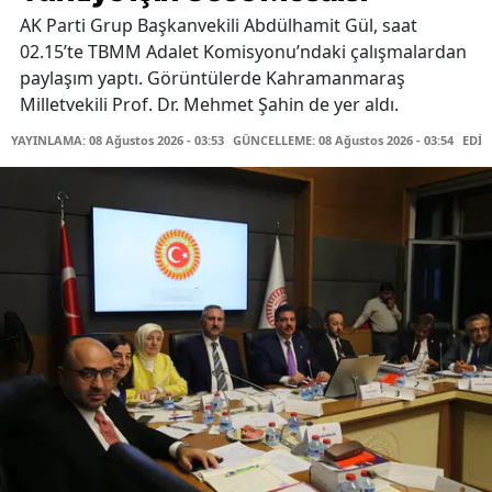
AK Parti Grup Başkanvekili Abdülhamit Gül, saat
02.15’te TBMM Adalet Komisyonu’ndaki çalışmalardan
paylaşım yaptı. Görüntülerde Kahramanmaraş
Milletvekili Prof. Dr. Mehmet Şahin de yer aldı.
YAYINLAMA: 08 Ağustos 2026 - 03:53
GÜNCELLEME: 08 Ağustos 2026 - 03:54
EDİT