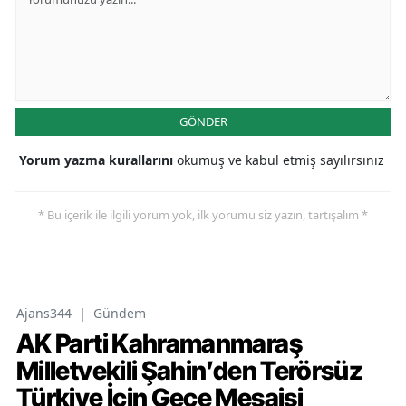
GÖNDER
Yorum yazma kurallarını
okumuş ve kabul etmiş sayılırsınız
* Bu içerik ile ilgili yorum yok, ilk yorumu siz yazın, tartışalım *
Ajans344
|
Gündem
AK Parti Kahramanmaraş
Milletvekili Şahin’den Terörsüz
Türkiye İçin Gece Mesaisi