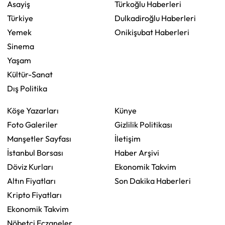
Asayiş
Türkoğlu Haberleri
Türkiye
Dulkadiroğlu Haberleri
Yemek
Onikişubat Haberleri
Sinema
Yaşam
Kültür-Sanat
Dış Politika
Köşe Yazarları
Künye
Foto Galeriler
Gizlilik Politikası
Manşetler Sayfası
İletişim
İstanbul Borsası
Haber Arşivi
Döviz Kurları
Ekonomik Takvim
Altın Fiyatları
Son Dakika Haberleri
Kripto Fiyatları
Ekonomik Takvim
Nöbetçi Eczaneler