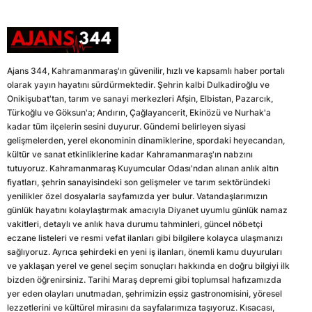
Ajans 344, Kahramanmaraş'ın güvenilir, hızlı ve kapsamlı haber portalı
olarak yayın hayatını sürdürmektedir. Şehrin kalbi Dulkadiroğlu ve
Onikişubat'tan, tarım ve sanayi merkezleri Afşin, Elbistan, Pazarcık,
Türkoğlu ve Göksun'a; Andırın, Çağlayancerit, Ekinözü ve Nurhak'a
kadar tüm ilçelerin sesini duyurur. Gündemi belirleyen siyasi
gelişmelerden, yerel ekonominin dinamiklerine, spordaki heyecandan,
kültür ve sanat etkinliklerine kadar Kahramanmaraş'ın nabzını
tutuyoruz. Kahramanmaraş Kuyumcular Odası'ndan alınan anlık altın
fiyatları, şehrin sanayisindeki son gelişmeler ve tarım sektöründeki
yenilikler özel dosyalarla sayfamızda yer bulur. Vatandaşlarımızın
günlük hayatını kolaylaştırmak amacıyla Diyanet uyumlu günlük namaz
vakitleri, detaylı ve anlık hava durumu tahminleri, güncel nöbetçi
eczane listeleri ve resmi vefat ilanları gibi bilgilere kolayca ulaşmanızı
sağlıyoruz. Ayrıca şehirdeki en yeni iş ilanları, önemli kamu duyuruları
ve yaklaşan yerel ve genel seçim sonuçları hakkında en doğru bilgiyi ilk
bizden öğrenirsiniz. Tarihi Maraş depremi gibi toplumsal hafızamızda
yer eden olayları unutmadan, şehrimizin eşsiz gastronomisini, yöresel
lezzetlerini ve kültürel mirasını da sayfalarımıza taşıyoruz. Kısacası,