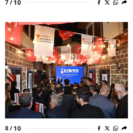
10
7 /
10
8 /