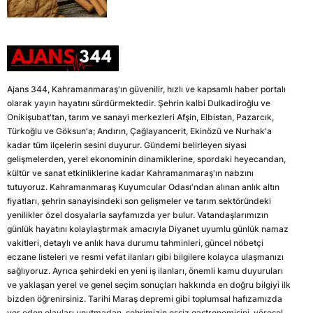
Ajans 344, Kahramanmaraş'ın güvenilir, hızlı ve kapsamlı haber portalı
olarak yayın hayatını sürdürmektedir. Şehrin kalbi Dulkadiroğlu ve
Onikişubat'tan, tarım ve sanayi merkezleri Afşin, Elbistan, Pazarcık,
Türkoğlu ve Göksun'a; Andırın, Çağlayancerit, Ekinözü ve Nurhak'a
kadar tüm ilçelerin sesini duyurur. Gündemi belirleyen siyasi
gelişmelerden, yerel ekonominin dinamiklerine, spordaki heyecandan,
kültür ve sanat etkinliklerine kadar Kahramanmaraş'ın nabzını
tutuyoruz. Kahramanmaraş Kuyumcular Odası'ndan alınan anlık altın
fiyatları, şehrin sanayisindeki son gelişmeler ve tarım sektöründeki
yenilikler özel dosyalarla sayfamızda yer bulur. Vatandaşlarımızın
günlük hayatını kolaylaştırmak amacıyla Diyanet uyumlu günlük namaz
vakitleri, detaylı ve anlık hava durumu tahminleri, güncel nöbetçi
eczane listeleri ve resmi vefat ilanları gibi bilgilere kolayca ulaşmanızı
sağlıyoruz. Ayrıca şehirdeki en yeni iş ilanları, önemli kamu duyuruları
ve yaklaşan yerel ve genel seçim sonuçları hakkında en doğru bilgiyi ilk
bizden öğrenirsiniz. Tarihi Maraş depremi gibi toplumsal hafızamızda
yer eden olayları unutmadan, şehrimizin eşsiz gastronomisini, yöresel