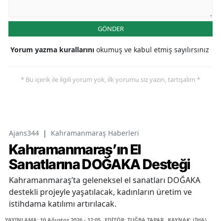
GÖNDER
Yorum yazma kurallarını
okumuş ve kabul etmiş sayılırsınız
* Bu içerik ile ilgili yorum yok, ilk yorumu siz yazın, tartışalım *
Ajans344
|
Kahramanmaraş Haberleri
Kahramanmaraş’ın El
Sanatlarına DOĞAKA Desteği
Kahramanmaraş’ta geleneksel el sanatları DOĞAKA
destekli projeyle yaşatılacak, kadınların üretim ve
istihdama katılımı artırılacak.
YAYINLAMA: 10 Ağustos 2026 - 12:05
EDİTÖR: TUĞBA TAPAR
KAYNAK: (İHA)