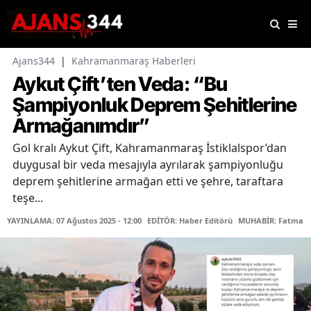
Ajans344
|
Kahramanmaraş Haberleri
Aykut Çift’ten Veda: “Bu
Şampiyonluk Deprem Şehitlerine
Armağanımdır”
Gol kralı Aykut Çift, Kahramanmaraş İstiklalspor’dan
duygusal bir veda mesajıyla ayrılarak şampiyonluğu
deprem şehitlerine armağan etti ve şehre, taraftara
teşe...
YAYINLAMA: 07 Ağustos 2025 - 12:00
EDİTÖR: Haber Editörü
MUHABİR: Fatma Se