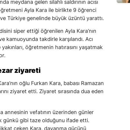
da meydana gelen silahlı saldırının acısı
retmeni Ayla Kara ile birlikte 9 öğrenci
e ve Türkiye genelinde büyük üzüntü yarattı.
isini siper ettiği öğrenilen Ayla Kara’nın
 ve kamuoyunda takdirle karşılandı. Acı
ve yakınları, öğretmenin hatırasını yaşatmak
or.
ar ziyareti
Kara’nın oğlu Furkan Kara, babası Ramazan
rını ziyaret etti. Ziyaret sırasında dua eden
a annesinin vefatının üzerinden günler
k günkü gibi taze olduğunu ifade etti.
e dikkat çeken Kara, dayanma gücünü