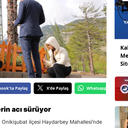
Ka
Me
Sit
book'ta Paylaş
X'de Paylaş
Whatsapp'tan Gönde
erin acı sürüyor
Onikişubat ilçesi Haydarbey Mahallesi’nde