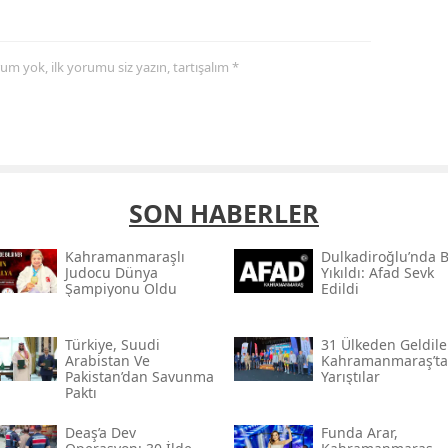
yorum yok, ilk yorumu siz yazın, tartışalım *
SON HABERLER
Kahramanmaraşlı
Dulkadiroğlu’nda 
Judocu Dünya
Yıkıldı: Afad Sevk
Şampiyonu Oldu
Edildi
Türkiye, Suudi
31 Ülkeden Geldiler
Arabistan Ve
Kahramanmaraş’ta
Pakistan’dan Savunma
Yarıştılar
Paktı
Deaş’a Dev
Funda Arar,