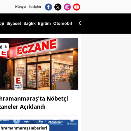
Künye
İletişim
oji
Siyaset
Sağlık
Eğitim
Otomobil
ğlık
hramanmaraş'ta Nöbetçi
zaneler Açıklandı
ahramanmaraş Haberleri