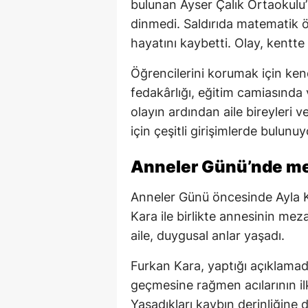
bulunan Ayser Çalık Ortaokulu’n
dinmedi. Saldırıda matematik öğ
hayatını kaybetti. Olay, kentt
Öğrencilerini korumak için kend
fedakârlığı, eğitim camiasında
olayın ardından aile bireyleri 
için çeşitli girişimlerde bulunuy
Anneler Günü’nde mez
Anneler Günü öncesinde Ayla 
Kara ile birlikte annesinin meza
aile, duygusal anlar yaşadı.
Furkan Kara, yaptığı açıklamad
geçmesine rağmen acılarının il
Yaşadıkları kaybın derinliğin