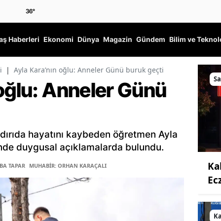
36
°
ş Haberleri
Ekonomi
Dünya
Magazin
Gündem
Bilim ve Teknol
i
|
Ayla Kara’nın oğlu: Anneler Günü buruk geçti
Sa
 oğlu: Anneler Günü
ldırıda hayatını kaybeden öğretmen Ayla
’nde duygusal açıklamalarda bulundu.
Ka
ĞBA TAPAR
MUHABİR: ORHAN KARAÇALI
Ec
K