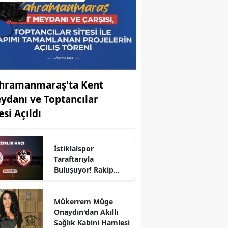
hramanmaraş'ta Kent
ydanı ve Toptancılar
esi Açıldı
İstiklalspor
r
Taraftarıyla
Buluşuyor! Rakip
Gaziantep FK
Mükerrem Müge
Onaydın'dan Akıllı
Sağlık Kabini Hamlesi