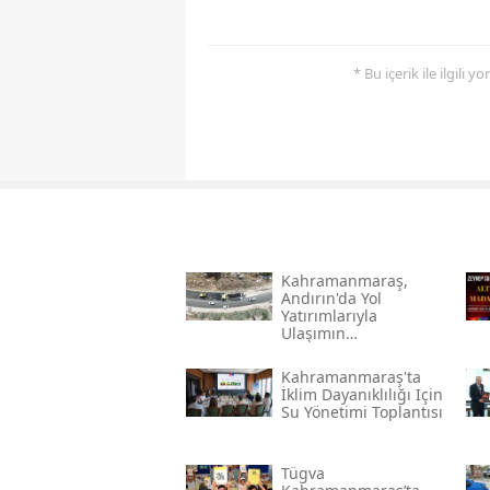
* Bu içerik ile ilgili 
Kahramanmaraş,
Andırın'da Yol
Yatırımlarıyla
Ulaşımın
Standartlarını
Yükseltiyor
Kahramanmaraş'ta
İklim Dayanıklılığı Için
Su Yönetimi Toplantısı
Tügva