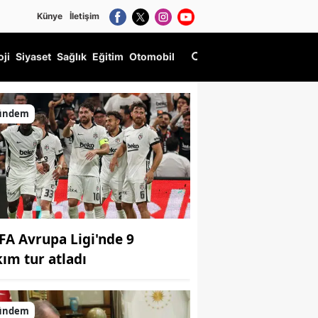
Künye
İletişim
oji
Siyaset
Sağlık
Eğitim
Otomobil
ündem
FA Avrupa Ligi'nde 9
kım tur atladı
ündem