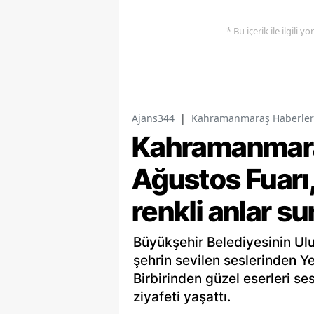
* Bu içerik ile ilgili 
Ajans344
|
Kahramanmaraş Haberler
Kahramanmaraş
Ağustos Fuarı,
renkli anlar s
Büyükşehir Belediyesinin Ulu
şehrin sevilen seslerinden Y
Birbirinden güzel eserleri se
ziyafeti yaşattı.