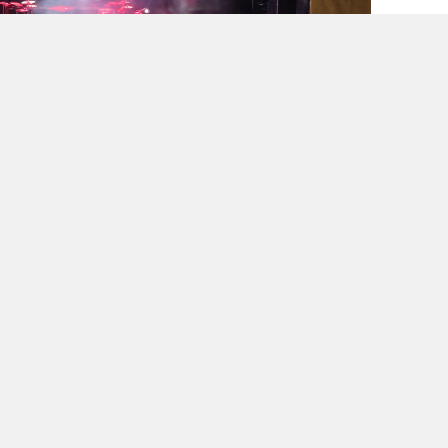
ğer değerli sanatçısı Yener Bulut sahnede
Türkülerden oluşan değerli repertuarı ile
nan Bulut’un şarkılarına müzikseverler de
 etti. Her yaştan vatandaşın yoğun ilgi
unca fuar alanında renkli görüntüler
ve dostlarıyla birlikte müzik dolu bir akşam