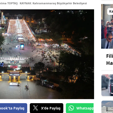
Fatma TOPTAŞ
KAYNAK: Kahramanmaraş Büyükşehir Belediyesi
K
Fi
Ha
book'ta Paylaş
X'de Paylaş
Whatsapp'tan Gönde