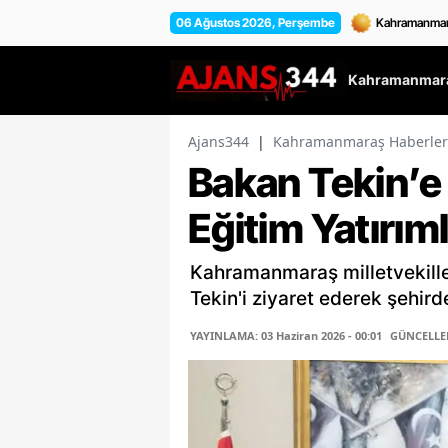
06 Ağustos 2026, Perşembe
Kahramanmara
Ajans344
|
Kahramanmaraş Haberler
Bakan Tekin’
Eğitim Yatırıml
Kahramanmaraş milletvekilleri
Tekin'i ziyaret ederek şehirde
YAYINLAMA: 03 Haziran 2026 - 00:01
GÜNCELLEME