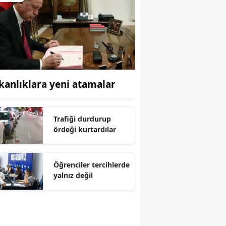
kanlıklara yeni atamalar
Trafiği durdurup
ördeği kurtardılar
Öğrenciler tercihlerde
yalnız değil
r