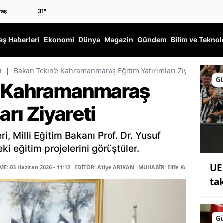
31
°
ş Haberleri
Ekonomi
Dünya
Magazin
Gündem
Bilim ve Teknol
i
|
Bakan Tekin’e Kahramanmaraş Eğitim Yatırımları Ziyareti
G
e Kahramanmaraş
arı Ziyareti
, Milli Eğitim Bakanı Prof. Dr. Yusuf
ki eğitim projelerini görüştüler.
UE
: 03 Haziran 2026 - 11:12
EDİTÖR: Atiye ARIKAN
MUHABİR: Elife Karaarslan
ta
G