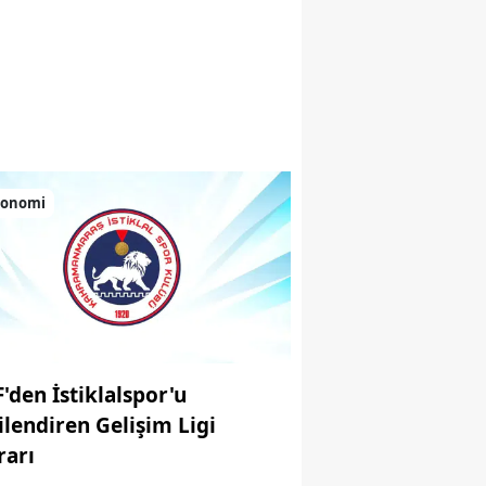
 renkli anlar sundu
konomi
F'den İstiklalspor'u
gilendiren Gelişim Ligi
rarı