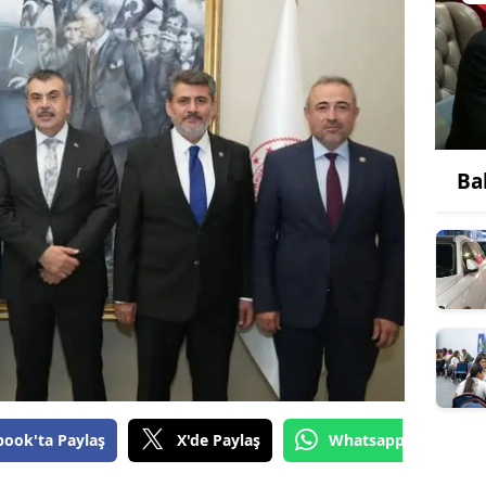
Ba
book'ta Paylaş
X'de Paylaş
Whatsapp'tan Gönde