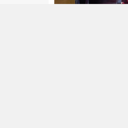
Saat 21.30’da ise şehrin bir di
vatandaşlarla bir araya geldi. 
müzikseverlere türkü şöleni su
şarkılara hep bir ağızdan eşlik
gösterdiği konser programı boy
oluşurken, katılımcılar aileleri 