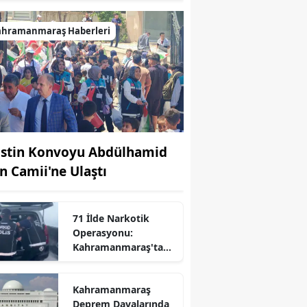
ahramanmaraş Haberleri
listin Konvoyu Abdülhamid
n Camii'ne Ulaştı
71 İlde Narkotik
Operasyonu:
Kahramanmaraş'ta
Listede
Kahramanmaraş
r
Deprem Davalarında