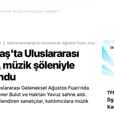
yorum yok, ilk yorumu siz yazın, tartışalım *
i
|
Kahramanmaraş'ta Uluslararası Ağustos Fuarı, müzik şöleniyle
E
'ta Uluslararası
 müzik şöleniyle
undu
slararası Geleneksel Ağustos Fuarı’nda
TF
ener Bulut ve Haktan Yavuz sahne aldı.
İl
slendiren sanatçılar, katılımcılara müzik
Ka