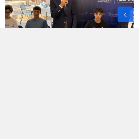
Turan Akpınar başarılı gençleri
yalnız bırakmadı
Kahramanmaraş İl Milli Eğitim Müdürü Turan
Akpınar da programa katılarak derece elde eden
öğrencilerle bir araya geldi.
Akpınar, öğrencilerle sohbet ederek başarılarını
paylaştı. Program kapsamında öğrencilere
hediyeler verilirken, gençlerin eğitim hayatındaki