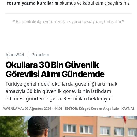
Yorum yazma kurallarını
okumuş ve kabul etmiş sayılırsınız
* Bu içerik ile ilgili yorum yok, ilk yorumu siz yazın, tartışalım *
Ajans344
|
Gündem
Okullara 30 Bin Güvenlik
Görevlisi Alımı Gündemde
Türkiye genelindeki okullarda güvenliği artırmak
amacıyla 30 bin güvenlik görevlisinin istihdam
edilmesi gündeme geldi. Resmî ilan bekleniyor.
YAYINLAMA: 09 Ağustos 2026 - 14:06
EDİTÖR: Kürşat Kerem Akçakale
KAYNAK: