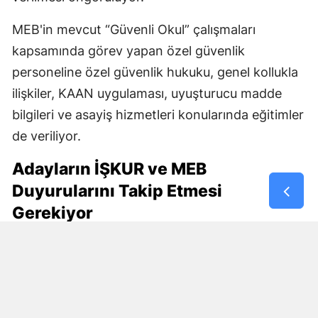
MEB'in mevcut “Güvenli Okul” çalışmaları
kapsamında görev yapan özel güvenlik
personeline özel güvenlik hukuku, genel kollukla
ilişkiler, KAAN uygulaması, uyuşturucu madde
bilgileri ve asayiş hizmetleri konularında eğitimler
de veriliyor.
Adayların İŞKUR ve MEB
Duyurularını Takip Etmesi
Gerekiyor
30 bin kişilik istihdam planının en fazla merak
edilen bölümünü başvuru şartları oluşturuyor.
Özellikle özel güvenlik kimlik kartı, KPSS şartı,
yaş sınırı, eğitim durumu ve çalışma modelinin