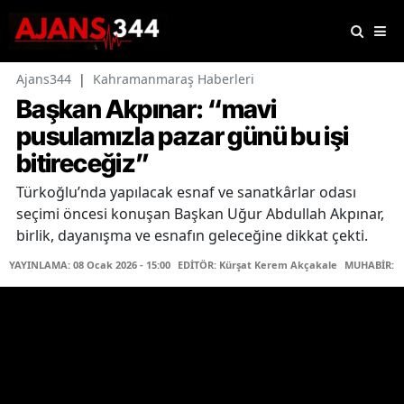
Ajans344
|
Kahramanmaraş Haberleri
Başkan Akpınar: “mavi
pusulamızla pazar günü bu işi
bitireceğiz”
Türkoğlu’nda yapılacak esnaf ve sanatkârlar odası
seçimi öncesi konuşan Başkan Uğur Abdullah Akpınar,
birlik, dayanışma ve esnafın geleceğine dikkat çekti.
YAYINLAMA: 08 Ocak 2026 - 15:00
EDİTÖR: Kürşat Kerem Akçakale
MUHABİR: 