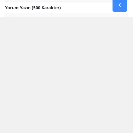
Yorum Yazın (500 Karakter)
GÖNDER
Yorum yazma kurallarını
okumuş ve kabul etmiş sayılırsınız
* Bu içerik ile ilgili yorum yok, ilk yorumu siz yazın, tartışalım *
SON HABERLER