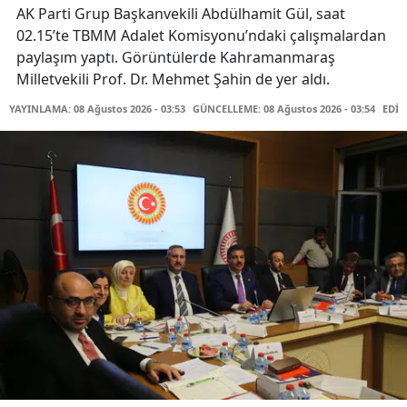
AK Parti Grup Başkanvekili Abdülhamit Gül, saat
02.15’te TBMM Adalet Komisyonu’ndaki çalışmalardan
paylaşım yaptı. Görüntülerde Kahramanmaraş
Milletvekili Prof. Dr. Mehmet Şahin de yer aldı.
YAYINLAMA: 08 Ağustos 2026 - 03:53
GÜNCELLEME: 08 Ağustos 2026 - 03:54
EDİT