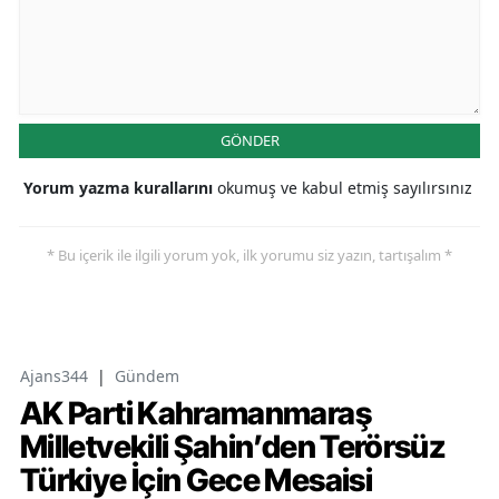
GÖNDER
Yorum yazma kurallarını
okumuş ve kabul etmiş sayılırsınız
* Bu içerik ile ilgili yorum yok, ilk yorumu siz yazın, tartışalım *
Ajans344
|
Gündem
AK Parti Kahramanmaraş
Milletvekili Şahin’den Terörsüz
Türkiye İçin Gece Mesaisi