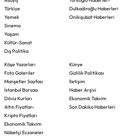
Asayiş
Türkoğlu Haberleri
Türkiye
Dulkadiroğlu Haberleri
Yemek
Onikişubat Haberleri
Sinema
Yaşam
Kültür-Sanat
Dış Politika
Köşe Yazarları
Künye
Foto Galeriler
Gizlilik Politikası
Manşetler Sayfası
İletişim
İstanbul Borsası
Haber Arşivi
Döviz Kurları
Ekonomik Takvim
Altın Fiyatları
Son Dakika Haberleri
Kripto Fiyatları
Ekonomik Takvim
Nöbetçi Eczaneler