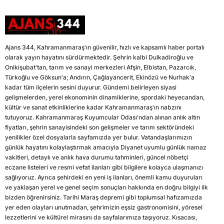
Ajans 344, Kahramanmaraş'ın güvenilir, hızlı ve kapsamlı haber portalı
olarak yayın hayatını sürdürmektedir. Şehrin kalbi Dulkadiroğlu ve
Onikişubat'tan, tarım ve sanayi merkezleri Afşin, Elbistan, Pazarcık,
Türkoğlu ve Göksun'a; Andırın, Çağlayancerit, Ekinözü ve Nurhak'a
kadar tüm ilçelerin sesini duyurur. Gündemi belirleyen siyasi
gelişmelerden, yerel ekonominin dinamiklerine, spordaki heyecandan,
kültür ve sanat etkinliklerine kadar Kahramanmaraş'ın nabzını
tutuyoruz. Kahramanmaraş Kuyumcular Odası'ndan alınan anlık altın
fiyatları, şehrin sanayisindeki son gelişmeler ve tarım sektöründeki
yenilikler özel dosyalarla sayfamızda yer bulur. Vatandaşlarımızın
günlük hayatını kolaylaştırmak amacıyla Diyanet uyumlu günlük namaz
vakitleri, detaylı ve anlık hava durumu tahminleri, güncel nöbetçi
eczane listeleri ve resmi vefat ilanları gibi bilgilere kolayca ulaşmanızı
sağlıyoruz. Ayrıca şehirdeki en yeni iş ilanları, önemli kamu duyuruları
ve yaklaşan yerel ve genel seçim sonuçları hakkında en doğru bilgiyi ilk
bizden öğrenirsiniz. Tarihi Maraş depremi gibi toplumsal hafızamızda
yer eden olayları unutmadan, şehrimizin eşsiz gastronomisini, yöresel
lezzetlerini ve kültürel mirasını da sayfalarımıza taşıyoruz. Kısacası,