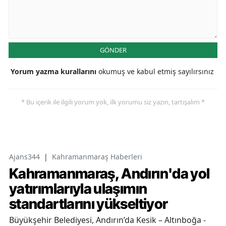
GÖNDER
Yorum yazma kurallarını
okumuş ve kabul etmiş sayılırsınız
* Bu içerik ile ilgili yorum yok, ilk yorumu siz yazın, tartışalım *
Ajans344
|
Kahramanmaraş Haberleri
Kahramanmaraş, Andırın'da yol
yatırımlarıyla ulaşımın
standartlarını yükseltiyor
Büyükşehir Belediyesi, Andırın’da Kesik – Altınboğa -