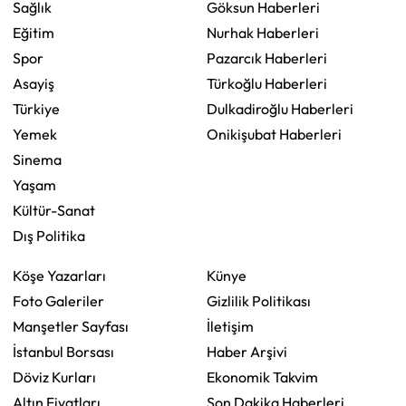
Sağlık
Göksun Haberleri
Eğitim
Nurhak Haberleri
Spor
Pazarcık Haberleri
Asayiş
Türkoğlu Haberleri
Türkiye
Dulkadiroğlu Haberleri
Yemek
Onikişubat Haberleri
Sinema
Yaşam
Kültür-Sanat
Dış Politika
Köşe Yazarları
Künye
Foto Galeriler
Gizlilik Politikası
Manşetler Sayfası
İletişim
İstanbul Borsası
Haber Arşivi
Döviz Kurları
Ekonomik Takvim
Altın Fiyatları
Son Dakika Haberleri