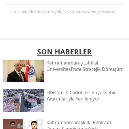
* Bu içerik ile ilgili yorum yok, ilk yorumu siz yazın, tartışalım *
SON HABERLER
Kahramanmaraş İstiklal
Üniversitesi'nde Stratejik Dönüşüm
Elbistan’ın Caddeleri Büyükşehir
Yatırımlarıyla Yenileniyor
Kahramanmaraşlı İki Pehlivan
Dünya Şampiyonası’nda