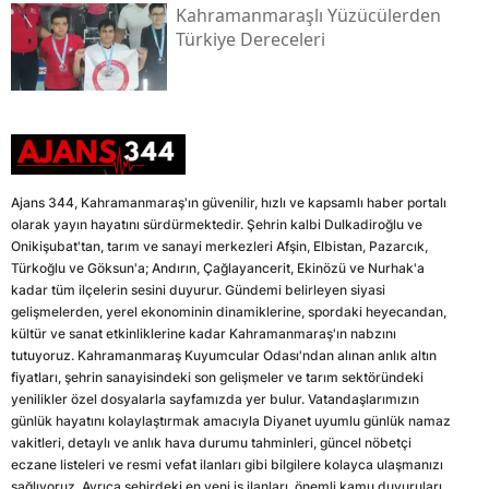
Kahramanmaraşlı Yüzücülerden
Türkiye Dereceleri
Ajans 344, Kahramanmaraş'ın güvenilir, hızlı ve kapsamlı haber portalı
olarak yayın hayatını sürdürmektedir. Şehrin kalbi Dulkadiroğlu ve
Onikişubat'tan, tarım ve sanayi merkezleri Afşin, Elbistan, Pazarcık,
Türkoğlu ve Göksun'a; Andırın, Çağlayancerit, Ekinözü ve Nurhak'a
kadar tüm ilçelerin sesini duyurur. Gündemi belirleyen siyasi
gelişmelerden, yerel ekonominin dinamiklerine, spordaki heyecandan,
kültür ve sanat etkinliklerine kadar Kahramanmaraş'ın nabzını
tutuyoruz. Kahramanmaraş Kuyumcular Odası'ndan alınan anlık altın
fiyatları, şehrin sanayisindeki son gelişmeler ve tarım sektöründeki
yenilikler özel dosyalarla sayfamızda yer bulur. Vatandaşlarımızın
günlük hayatını kolaylaştırmak amacıyla Diyanet uyumlu günlük namaz
vakitleri, detaylı ve anlık hava durumu tahminleri, güncel nöbetçi
eczane listeleri ve resmi vefat ilanları gibi bilgilere kolayca ulaşmanızı
sağlıyoruz. Ayrıca şehirdeki en yeni iş ilanları, önemli kamu duyuruları