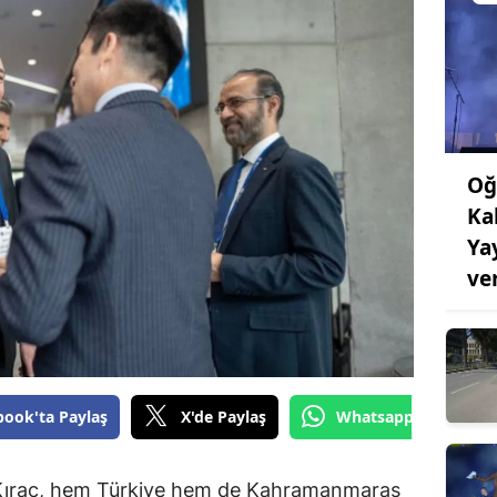
Oğ
Ka
Ya
ve
book'ta Paylaş
X'de Paylaş
Whatsapp'tan Gönde
 Kıraç, hem Türkiye hem de Kahramanmaraş