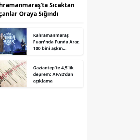
hramanmaraş’ta Sıcaktan
çanlar Oraya Sığındı
Kahramanmaraş
r
Fuarı'nda Funda Arar,
100 bini aşkın
dinleyiciyle coşkulu
bir konser verdi
Gaziantep’te 4,5’lik
deprem: AFAD’dan
açıklama