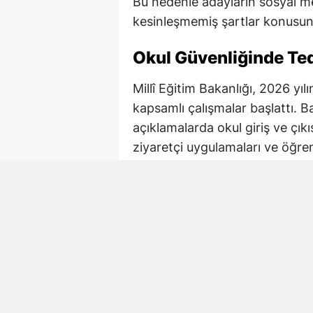
Bu nedenle adayların sosyal me
kesinleşmemiş şartlar konusund
Okul Güvenliğinde Tedb
Millî Eğitim Bakanlığı, 2026 yı
kapsamlı çalışmalar başlattı. B
açıklamalarda okul giriş ve çıkı
ziyaretçi uygulamaları ve öğre
tedbirlerin yeniden değerlendirild
İçişleri Bakanlığı ile Millî Eği
çalışmalarda okul bazlı risk ana
Okul çevrelerinde kolluk tedbirle
uygulamalarının yaygınlaştırılma
koordinasyonun güçlendirilmes