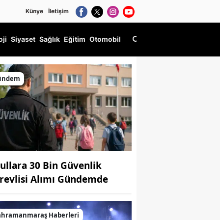
Künye
İletişim
oji
Siyaset
Sağlık
Eğitim
Otomobil
ardımcısı Oldu
ündem
ullara 30 Bin Güvenlik
revlisi Alımı Gündemde
ahramanmaraş Haberleri