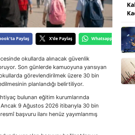
Ka
Ka
book'ta Paylaş
X'de Paylaş
Whatsapp'tan Gönde
cesinde okullarda alınacak güvenlik
koruyor. Son günlerde kamuoyuna yansıyan
okullarda görevlendirilmek üzere 30 bin
dilmesinin planlandığı belirtiliyor.
ihtiyaç bulunan eğitim kurumlarında
 Ancak 9 Ağustos 2026 itibarıyla 30 bin
ren resmî başvuru ilanı henüz yayımlanmış