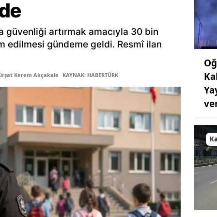
de
a güvenliği artırmak amacıyla 30 bin
am edilmesi gündeme geldi. Resmî ilan
Oğ
Ka
ürşat Kerem Akçakale
KAYNAK: HABERTÜRK
Ya
ve
K