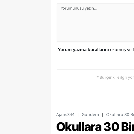
Yorum yazma kurallarını
okumuş ve k
* Bu içerik ile ilgili 
Ajans344
|
Gündem
|
Okullara 30 B
Okullara 30 Bi