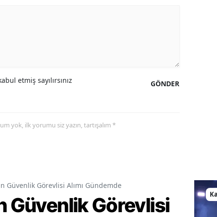
abul etmiş sayılırsınız
GÖNDER
yorum yok, ilk yorumu siz yazın, tartışalım *
in Güvenlik Görevlisi Alımı Gündemde
K
n Güvenlik Görevlisi