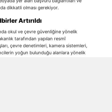
dyada yer alan başvuru bağlantıları ve
a dikkatli olması gerekiyor.
irler Artırıldı
lında okul ve çevre güvenliğine yönelik
akanlık tarafından yapılan resmî
şları, çevre denetimleri, kamera sistemleri,
ncilerin yoğun bulunduğu alanlara yönelik
iği bildirildi.
tim Bakanlığı koordinasyonunda yürütülen
lizleri de öne çıkıyor.
rinin artırılması, kontrollü giriş
sı ve ilgili kurumlar arasındaki
i üzerinde duruluyor.