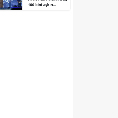
100 bini aşkın
dinleyiciyle coşkulu
bir konser verdi