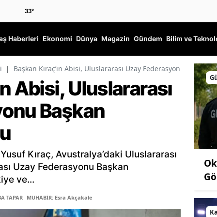
33
°
ş Haberleri
Ekonomi
Dünya
Magazin
Gündem
Bilim ve Teknol
i
|
Başkan Kıraç’ın Abisi, Uluslararası Uzay Federasyonu Başkan Y
G
n Abisi, Uluslararası
yonu Başkan
du
Yusuf Kıraç, Avustralya’daki Uluslararası
Ok
rası Uzay Federasyonu Başkan
Gö
iye ve...
BA TAPAR
MUHABİR: Esra Akçakale
K