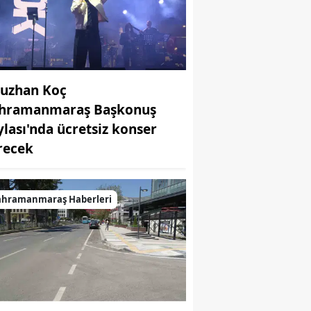
uzhan Koç
hramanmaraş Başkonuş
ylası'nda ücretsiz konser
recek
ahramanmaraş Haberleri