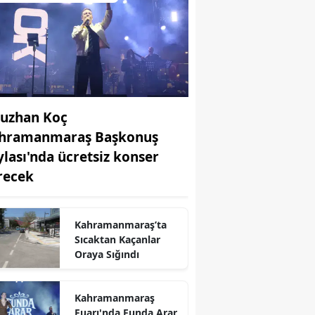
uzhan Koç
hramanmaraş Başkonuş
ylası'nda ücretsiz konser
recek
Kahramanmaraş’ta
Sıcaktan Kaçanlar
Oraya Sığındı
r
Kahramanmaraş
Fuarı'nda Funda Arar,