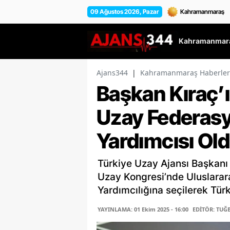
09 Ağustos 2026, Pazar
Kahramanmara
Ajans344
|
Kahramanmaraş Haberler
Başkan Kıraç’ı
Uzay Federas
Yardımcısı Ol
Türkiye Uzay Ajansı Başkanı 
Uzay Kongresi’nde Uluslara
Yardımcılığına seçilerek Türk
YAYINLAMA: 01 Ekim 2025 - 16:00
EDİTÖR: TUĞ