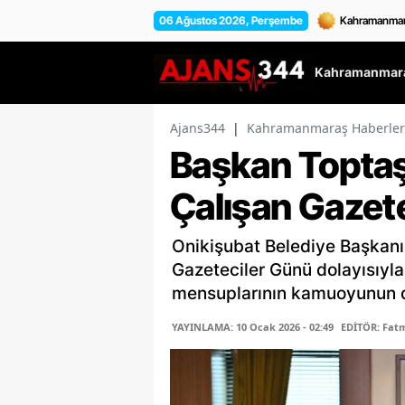
06 Ağustos 2026, Perşembe
Kahramanmara
Ajans344
|
Kahramanmaraş Haberler
Başkan Toptaş
Çalışan Gazet
Onikişubat Belediye Başkanı
Gazeteciler Günü dolayısıyl
mensuplarının kamuoyunun do
YAYINLAMA: 10 Ocak 2026 - 02:49
EDİTÖR: Fat