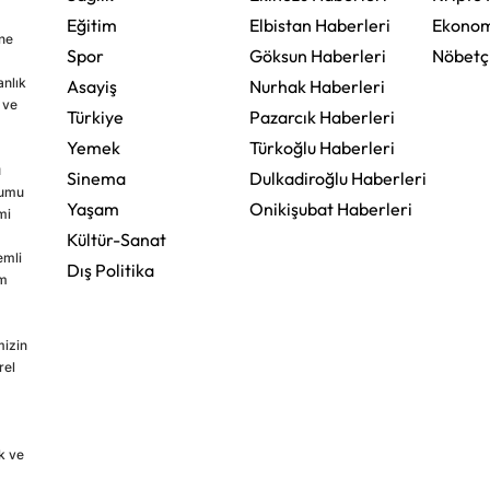
Eğitim
Elbistan Haberleri
Ekonom
ine
Spor
Göksun Haberleri
Nöbetç
nlık
Asayiş
Nurhak Haberleri
 ve
Türkiye
Pazarcık Haberleri
Yemek
Türkoğlu Haberleri
u
Sinema
Dulkadiroğlu Haberleri
rumu
Yaşam
Onikişubat Haberleri
mi
Kültür-Sanat
emli
Dış Politika
im
mizin
rel
k ve