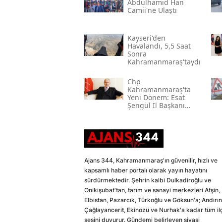
Abdülhamid Han
Camii'ne Ulaştı
Kayseri'den
Havalandı, 5,5 Saat
Sonra
Kahramanmaraş'taydı
Chp
Kahramanmaraş'ta
Yeni Dönem: Esat
Şengül İl Başkanı
Oldu
Ajans 344, Kahramanmaraş'ın güvenilir, hızlı ve
kapsamlı haber portalı olarak yayın hayatını
sürdürmektedir. Şehrin kalbi Dulkadiroğlu ve
Onikişubat'tan, tarım ve sanayi merkezleri Afşin,
Elbistan, Pazarcık, Türkoğlu ve Göksun'a; Andırın
Çağlayancerit, Ekinözü ve Nurhak'a kadar tüm il
sesini duyurur. Gündemi belirleyen siyasi