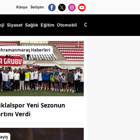
Künye
İletişim
oji
Siyaset
Sağlık
Eğitim
Otomobil
ahramanmaraş Haberleri
tiklalspor Yeni Sezonun
artını Verdi
ayiş