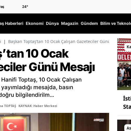
24
°
ş Haberleri
Ekonomi
Dünya
Magazin
Gündem
Bilim ve Teknol
i
|
Başkan Toptaş’tan 10 Ocak Çalışan Gazeteciler Günü Mesajı
K
’tan 10 Ocak
eciler Günü Mesajı
 Hanifi Toptaş, 10 Ocak Çalışan
a yayımladığı mesajda, basın
ğru bilgilendirilm...
İs
St
ma TOPTAŞ
KAYNAK: Haber Merkezi
As