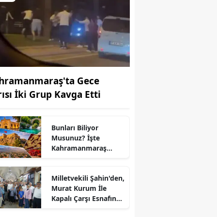
hramanmaraş'ta Gece
rısı İki Grup Kavga Etti
Bunları Biliyor
Musunuz? İşte
Kahramanmaraş
Hakkında Çok Az
r
Bilinen 10 Bilgi
Milletvekili Şahin'den,
Murat Kurum İle
Kapalı Çarşı Esnafına
Ziyaret