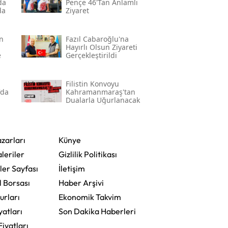
da
Pençe 46'tan Anlamlı
da
Ziyaret
n
Fazıl Cabaroğlu'na
Hayırlı Olsun Ziyareti
e
Gerçekleştirildi
Filistin Konvoyu
'da
Kahramanmaraş'tan
Dualarla Uğurlanacak
zarları
Künye
leriler
Gizlilik Politikası
ler Sayfası
İletişim
l Borsası
Haber Arşivi
urları
Ekonomik Takvim
yatları
Son Dakika Haberleri
Fiyatları