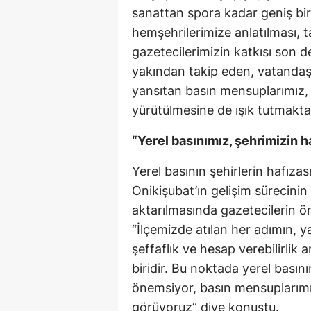
sanattan spora kadar geniş bir
hemşehrilerimize anlatılması, 
gazetecilerimizin katkısı son d
yakından takip eden, vatandaş
yansıtan basın mensuplarımız, h
yürütülmesine de ışık tutmaktad
“Yerel basınımız, şehrimizin h
Yerel basının şehirlerin hafız
Onikişubat’ın gelişim sürecinin
aktarılmasında gazetecilerin ön
“İlçemizde atılan her adımın, 
şeffaflık ve hesap verebilirlik
biridir. Bu noktada yerel basın
önemsiyor, basın mensuplarımı
görüyoruz” diye konuştu.