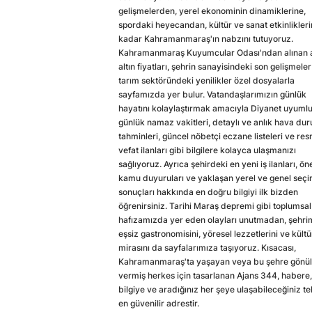
gelişmelerden, yerel ekonominin dinamiklerine,
spordaki heyecandan, kültür ve sanat etkinlikler
kadar Kahramanmaraş'ın nabzını tutuyoruz.
Kahramanmaraş Kuyumcular Odası'ndan alınan a
altın fiyatları, şehrin sanayisindeki son gelişmeler
tarım sektöründeki yenilikler özel dosyalarla
sayfamızda yer bulur. Vatandaşlarımızın günlük
hayatını kolaylaştırmak amacıyla Diyanet uyuml
günlük namaz vakitleri, detaylı ve anlık hava du
tahminleri, güncel nöbetçi eczane listeleri ve res
vefat ilanları gibi bilgilere kolayca ulaşmanızı
sağlıyoruz. Ayrıca şehirdeki en yeni iş ilanları, ön
kamu duyuruları ve yaklaşan yerel ve genel seç
sonuçları hakkında en doğru bilgiyi ilk bizden
öğrenirsiniz. Tarihi Maraş depremi gibi toplumsal
hafızamızda yer eden olayları unutmadan, şehri
eşsiz gastronomisini, yöresel lezzetlerini ve kültü
mirasını da sayfalarımıza taşıyoruz. Kısacası,
Kahramanmaraş'ta yaşayan veya bu şehre gönül
vermiş herkes için tasarlanan Ajans 344, habere,
bilgiye ve aradığınız her şeye ulaşabileceğiniz te
en güvenilir adrestir.