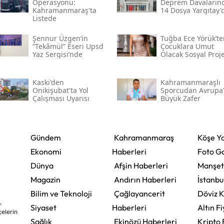
Operasyonu:
Deprem Davaların
Kahramanmaraş'ta
14 Dosya Yargıtay'
Listede
Şennur Üzgen’in
Tuğba Ece Yörük’te
“tekâmül” Eseri Upsd
Çocuklara Umut
Yaz Sergisi’nde
Olacak Sosyal Proj
Kaski̇'den
Kahramanmaraşlı
Onikişubat'ta Yol
Sporcudan Avrupa
Çalışması Uyarısı
Büyük Zafer
Gündem
Kahramanmaraş
Köşe Ya
Ekonomi
Haberleri
Foto Ga
Dünya
Afşin Haberleri
Manşet
Magazin
Andırın Haberleri
İstanbu
Bilim ve Teknoloji
Çağlayancerit
Döviz K
,
Siyaset
Haberleri
Altın Fi
çelerin
Sağlık
Ekinözü Haberleri
Kripto 