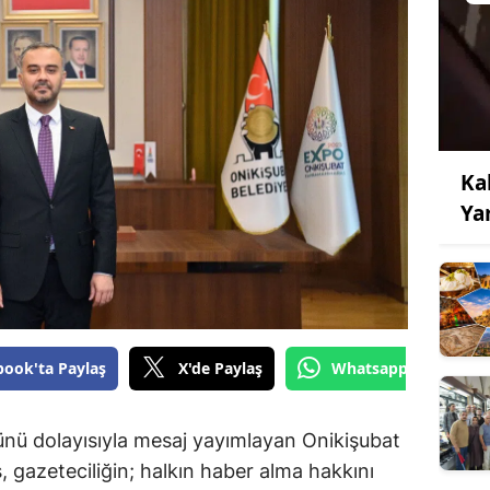
Ka
Ya
book'ta Paylaş
X'de Paylaş
Whatsapp'tan Gönde
ünü dolayısıyla mesaj yayımlayan Onikişubat
, gazeteciliğin; halkın haber alma hakkını