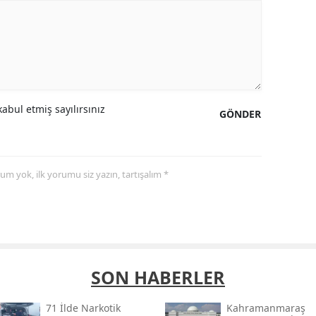
abul etmiş sayılırsınız
GÖNDER
yorum yok, ilk yorumu siz yazın, tartışalım *
SON HABERLER
71 İlde Narkotik
Kahramanmaraş