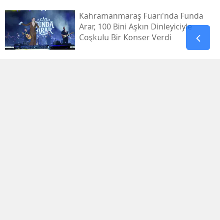
Kahramanmaraş Fuarı'nda Funda
Arar, 100 Bini Aşkın Dinleyiciyle
Coşkulu Bir Konser Verdi
Gaziantep’te 4,5’lik Deprem:
Afad’dan Açıklama
Bu Mağara Kahramanmaraş’ın
Bilinen Tarihini Değiştiriyor!
Kahramanmaraş'ın En Eski Yerleşim
İzleri
Zuhal Karakoç’tan Tbmm’de Şehit
Yakınları Ve Gaziler Mesajı