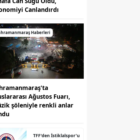
nafa Can Suğu Oldu,
onomiyi Canlandırdı
ahramanmaraş Haberleri
hramanmaraş'ta
uslararası Ağustos Fuarı,
zik şöleniyle renkli anlar
ndu
TFF'den İstiklalspor'u