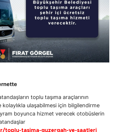
ernette
atandaşların toplu taşıma araçlarının
kolaylıkla ulaşabilmesi için bilgilendirme
Bayram boyunca hizmet verecek otobüslerin
atandaşlar
r/toplu-tasima-guzergah-ve-saatleri