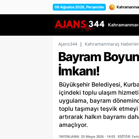
06 Ağustos 2026, Perşembe
Kahramanmara
Ajans344
|
Kahramanmaraş Haberler
Bayram Boyunc
İmkanı!
Büyükşehir Belediyesi, Kurb
içindeki toplu ulaşım hizmeti
uygulama, bayram döneminde
toplu taşımayı teşvik etmey
artırarak halkın bayramı dah
amaçlıyor.
YAYINLAMA: 25 Mayıs 2026 - 14:03
EDİTÖR: Fa