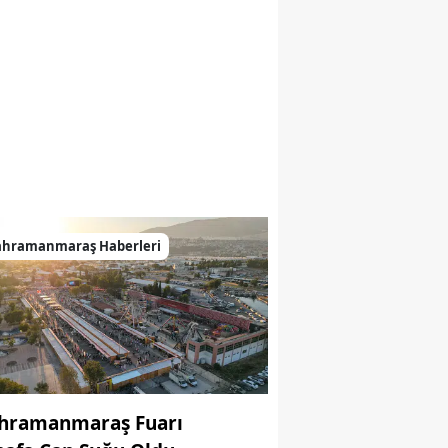
p Yolu yeniden hizmete açıldı
ahramanmaraş Haberleri
hramanmaraş Fuarı