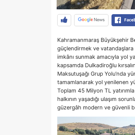
Face
Kahramanmaraş Büyükşehir Bele
güçlendirmek ve vatandaşlara d
imkânı sunmak amacıyla yol yatı
kapsamda Dulkadiroğlu kırsalı
Maksutuşağı Grup Yolu’nda yür
tamamlanarak yol yenilenen yü
Toplam 45 Milyon TL yatırımla h
halkının yaşadığı ulaşım soru
güzergâh modern ve güvenli bi