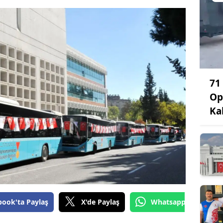
71
Op
Ka
book'ta Paylaş
X'de Paylaş
Whatsapp'tan Gönde