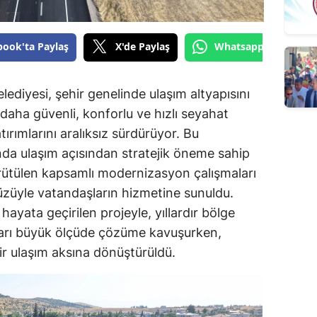
book'ta Paylaş
X'de Paylaş
Whatsapp'tan Gönde
diyesi, şehir genelinde ulaşım altyapısını
aha güvenli, konforlu ve hızlı seyahat
rımlarını aralıksız sürdürüyor. Bu
nda ulaşım açısından stratejik öneme sahip
ütülen kapsamlı modernizasyon çalışmaları
züyle vatandaşların hizmetine sunuldu.
ayata geçirilen projeyle, yıllardır bölge
nları büyük ölçüde çözüme kavuşurken,
r ulaşım aksına dönüştürüldü.