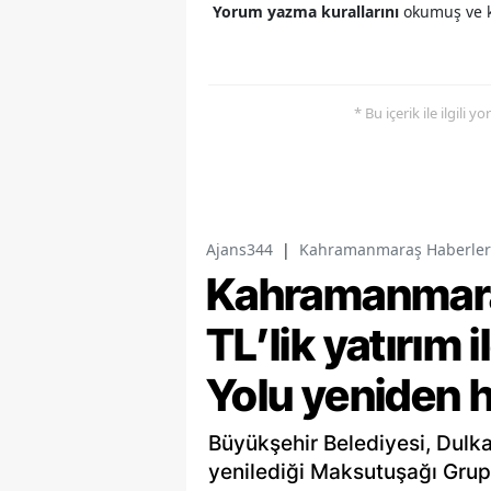
Yorum yazma kurallarını
okumuş ve k
* Bu içerik ile ilgili 
Ajans344
|
Kahramanmaraş Haberler
Kahramanmara
TL’lik yatırım
Yolu yeniden h
Büyükşehir Belediyesi, Dulka
yenilediği Maksutuşağı Grup 