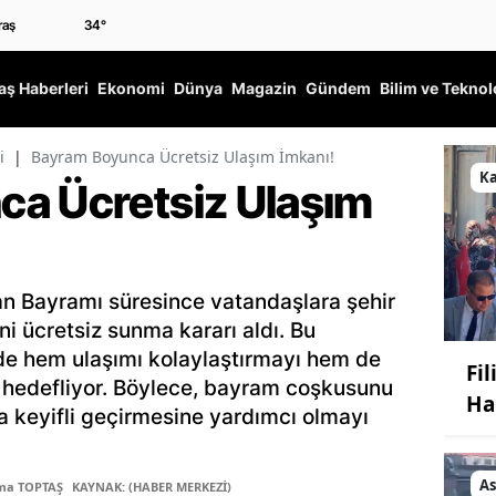
34
°
ş Haberleri
Ekonomi
Dünya
Magazin
Gündem
Bilim ve Teknol
i
|
Bayram Boyunca Ücretsiz Ulaşım İmkanı!
K
a Ücretsiz Ulaşım
an Bayramı süresince vatandaşlara şehir
ni ücretsiz sunma kararı aldı. Bu
 hem ulaşımı kolaylaştırmayı hem de
Fi
i hedefliyor. Böylece, bayram coşkusunu
Ha
a keyifli geçirmesine yardımcı olmayı
As
tma TOPTAŞ
KAYNAK: (HABER MERKEZİ)