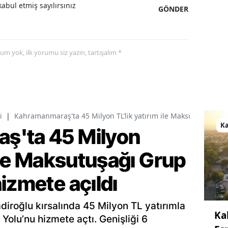
abul etmiş sayılırsınız
GÖNDER
yorum yok, ilk yorumu siz yazın, tartışalım *
i
|
Kahramanmaraş'ta 45 Milyon TL’lik yatırım ile Maksutuşağı Gru
K
ş'ta 45 Milyon
 ile Maksutuşağı Grup
izmete açıldı
diroğlu kırsalında 45 Milyon TL yatırımla
Ka
Yolu’nu hizmete açtı. Genişliği 6