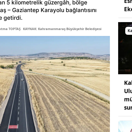
Es
an 5 kilometrelik güzergâh, bölge
Ek
ş – Gaziantep Karayolu bağlantısını
 getirdi.
Fatma TOPTAŞ
KAYNAK: Kahramanmaraş Büyükşehir Belediyesi
K
Ka
Ul
mü
su