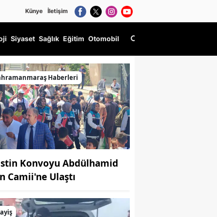
Künye
İletişim
oji
Siyaset
Sağlık
Eğitim
Otomobil
ahramanmaraş Haberleri
listin Konvoyu Abdülhamid
n Camii'ne Ulaştı
ayiş