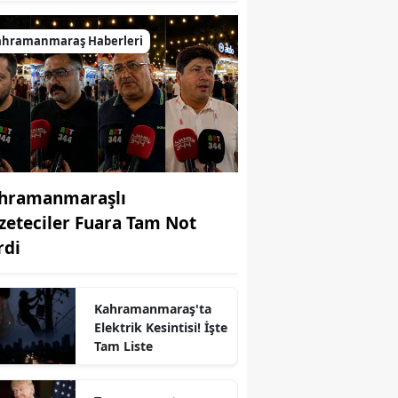
ahramanmaraş Haberleri
hramanmaraşlı
zeteciler Fuara Tam Not
rdi
Kahramanmaraş'ta
Elektrik Kesintisi! İşte
Tam Liste
r