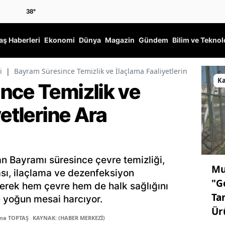
38
°
ş Haberleri
Ekonomi
Dünya
Magazin
Gündem
Bilim ve Teknol
i
|
Bayram Süresince Temizlik ve İlaçlama Faaliyetlerine Ara Verm
K
nce Temizlik ve
yetlerine Ara
n Bayramı süresince çevre temizliği,
Mu
sı, ilaçlama ve dezenfeksiyon
"G
ürerek hem çevre hem de halk sağlığını
Ta
e yoğun mesai harcıyor.
Ür
tma TOPTAŞ
KAYNAK: (HABER MERKEZİ)