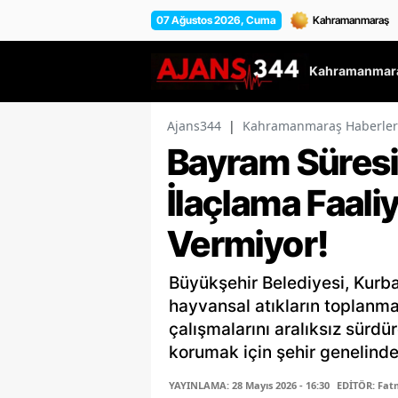
07 Ağustos 2026, Cuma
Kahramanmara
Ajans344
|
Kahramanmaraş Haberler
Bayram Süresi
İlaçlama Faali
Vermiyor!
Büyükşehir Belediyesi, Kurba
hayvansal atıkların toplanma
çalışmalarını aralıksız sürd
korumak için şehir genelind
YAYINLAMA: 28 Mayıs 2026 - 16:30
EDİTÖR: Fa