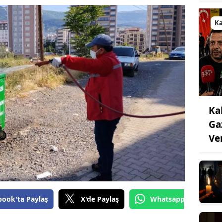
K
Ka
Ga
Ve
book'ta Paylaş
X'de Paylaş
Whatsapp'tan Gönde