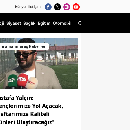
Künye
İletişim
oji
Siyaset
Sağlık
Eğitim
Otomobil
iyor!
ahramanmaraş Haberleri
stafa Yalçın:
ençlerimize Yol Açacak,
raftarımıza Kaliteli
ünleri Ulaştıracağız"