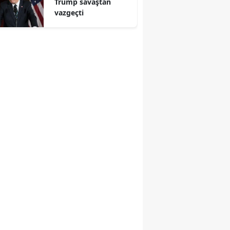
Trump savaştan
vazgeçti