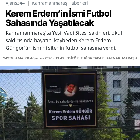
Ajans344
|
Kahramanmaraş Haberleri
Kerem Erdem’in İsmi Futbol
Sahasında Yaşatılacak
Kahramanmaraş’ta Yeşil Vadi Sitesi sakinleri, okul
saldırısında hayatını kaybeden Kerem Erdem
Güngör’ün ismini sitenin futbol sahasına verdi.
YAYINLAMA: 08 Ağustos 2026 - 13:48
EDİTÖR: TUĞBA TAPAR
KAYNAK: MARAŞ AB