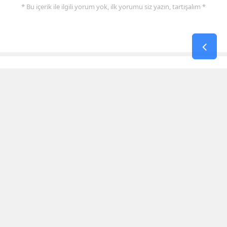
* Bu içerik ile ilgili yorum yok, ilk yorumu siz yazın, tartışalım *
SON HABERLER
Kerem Erdem’in İsmi Futbol
Sahasında Yaşatılacak
Elbistan’da Asırlık Kar Geleneği
Yaşatılıyor
Mhp Dulkadiroğlu İlçe Kongresi
Kahramanmaraş’ta Yapıldı