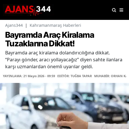
Ajans344
|
Kahramanmaraş Haberleri
Bayramda Araç Kiralama
Tuzaklarına Dikkat!
Bayramda araç kiralama dolandırıcılığına dikkat.
“Parayı gönder, aracı yollayacağız” diyen sahte ilanlara
karşı uzmanlardan önemli uyarılar geldi.
YAYINLAMA: 21 Mayıs 2026 - 09:59
EDİTÖR: TUĞBA TAPAR
MUHABİR: ORHAN KA