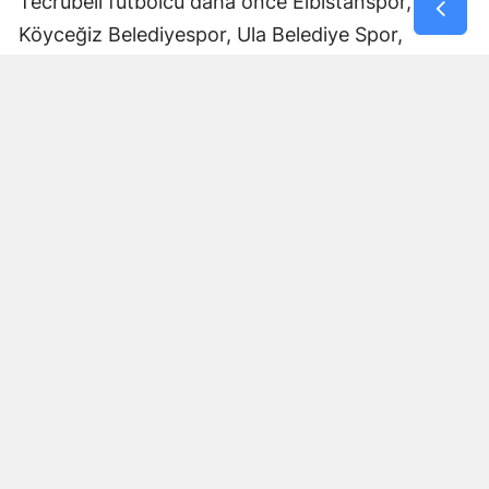
Tecrübeli futbolcu daha önce Elbistanspor,
Köyceğiz Belediyespor, Ula Belediye Spor,
Marmaris Gücü Spor Kulübü, Dalyanspor,
Ortaköy Spor, Göksun Ülkü Spor, Araban
Belediye Spor ve Elbistan Feda Spor formalarını
giydi.
Bölgesel Amatör Lig’de 12 karşılaşmada görev
alan Ali Çam, bu maçlarda bir gol kaydetti.
Çam’ın saha içindeki deneyimi ve farklı
kulüplerde edindiği tecrübeyle Afşinspor’un yeni
sezon hedeflerine katkı sağlaması bekleniyor.
Transfer Çalışmaları Devam Edecek
Afşinspor’un Muhammet Kadir Arslan ve Ali Çam
transferleriyle sınırlı kalmayacağı öğrenildi. Mavi-