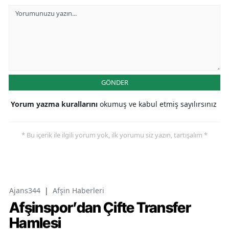
GÖNDER
Yorum yazma kurallarını
okumuş ve kabul etmiş sayılırsınız
* Bu içerik ile ilgili yorum yok, ilk yorumu siz yazın, tartışalım *
Ajans344
|
Afşin Haberleri
Afşinspor’dan Çifte Transfer
Hamlesi