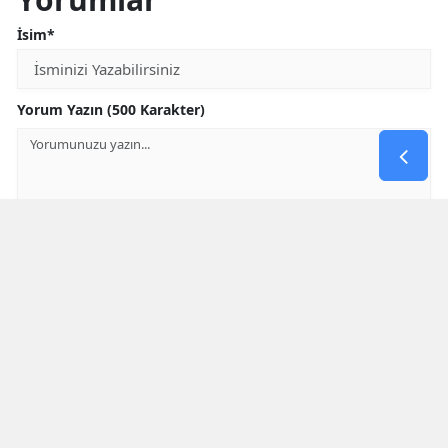
İsim*
Yorum Yazın (500 Karakter)
GÖNDER
Yorum yazma kurallarını
okumuş ve kabul etmiş sayılırsınız
* Bu içerik ile ilgili yorum yok, ilk yorumu siz yazın, tartışalım *