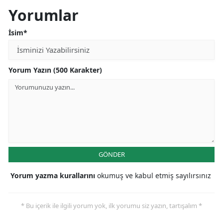
Yorumlar
İsim*
Yorum Yazın (500 Karakter)
GÖNDER
Yorum yazma kurallarını
okumuş ve kabul etmiş sayılırsınız
* Bu içerik ile ilgili yorum yok, ilk yorumu siz yazın, tartışalım *