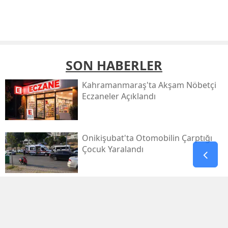
SON HABERLER
Kahramanmaraş'ta Akşam Nöbetçi
Eczaneler Açıklandı
Onikişubat'ta Otomobilin Çarptığı
Çocuk Yaralandı
Pazarcık’ta Yollar Büyükşehir’le
Yenileniyor