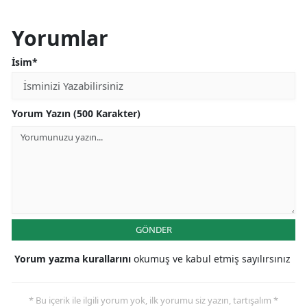
Yorumlar
İsim*
Yorum Yazın (500 Karakter)
GÖNDER
Yorum yazma kurallarını
okumuş ve kabul etmiş sayılırsınız
* Bu içerik ile ilgili yorum yok, ilk yorumu siz yazın, tartışalım *