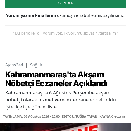
GÖNDER
Yorum yazma kurallarını
okumuş ve kabul etmiş sayılırsınız
* Bu içerik ile ilgili yorum yok, ilk yorumu siz yazın, tartışalım *
Ajans344
|
Sağlık
Kahramanmaraş'ta Akşam
Nöbetçi Eczaneler Açıklandı
Kahramanmaraş'ta 6 Ağustos Perşembe akşamı
nöbetçi olarak hizmet verecek eczaneler belli oldu.
İşte ilçe ilçe güncel liste.
YAYINLAMA: 06 Ağustos 2026 - 20:00
EDİTÖR: TUĞBA TAPAR
KAYNAK: eczane