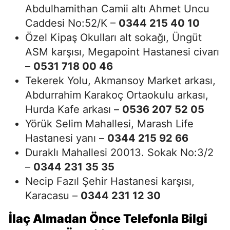
Abdulhamithan Camii altı Ahmet Uncu
Caddesi No:52/K –
0344 215 40 10
Özel Kipaş Okulları alt sokağı, Üngüt
ASM karşısı, Megapoint Hastanesi civarı
–
0531 718 00 46
Tekerek Yolu, Akmansoy Market arkası,
Abdurrahim Karakoç Ortaokulu arkası,
Hurda Kafe arkası –
0536 207 52 05
Yörük Selim Mahallesi, Marash Life
Hastanesi yanı –
0344 215 92 66
Duraklı Mahallesi 20013. Sokak No:3/2
–
0344 231 35 35
Necip Fazıl Şehir Hastanesi karşısı,
Karacasu –
0344 231 12 30
İlaç Almadan Önce Telefonla Bilgi