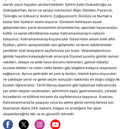
olarak yayın hayatını sürdürmektedir. Şehrin kalbi Dulkadiroğlu ve
Onikişubat'tan, tarım ve sanayi merkezleri Afşin, Elbistan, Pazarcık,
Türkoğlu ve Göksun'a; Andırın, Çağlayancerit, Ekinözü ve Nurhak'a
kadar tüm ilçelerin sesini duyurur. Gündemi belirleyen siyasi
gelişmelerden, yerel ekonominin dinamiklerine, spordaki heyecandan,
kültür ve sanat etkinliklerine kadar Kahramanmaraş'ın nabzını
tutuyoruz. Kahramanmaraş Kuyumcular Odası'ndan alınan anlık altın
fiyatları, şehrin sanayisindeki son gelişmeler ve tarım sektöründeki
yenilikler özel dosyalarla sayfamızda yer bulur. Vatandaşlarımızın
günlük hayatını kolaylaştırmak amacıyla Diyanet uyumlu günlük namaz
vakitleri, detaylı ve anlık hava durumu tahminleri, güncel nöbetçi
eczane listeleri ve resmi vefat ilanları gibi bilgilere kolayca ulaşmanızı
sağlıyoruz. Ayrıca şehirdeki en yeni iş ilanları, önemli kamu duyuruları
ve yaklaşan yerel ve genel seçim sonuçları hakkında en doğru bilgiyi ilk
bizden öğrenirsiniz. Tarihi Maraş depremi gibi toplumsal hafızamızda
yer eden olayları unutmadan, şehrimizin eşsiz gastronomisini, yöresel
lezzetlerini ve kültürel mirasını da sayfalarımıza taşıyoruz. Kısacası,
Kahramanmaraş'ta yaşayan veya bu şehre gönül vermiş herkes için
tasarlanan Ajans 344, habere, bilgiye ve aradığınız her şeye
ulaşabileceğiniz tek ve en güvenilir adrestir.