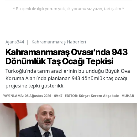
* Bu içerik ile ilgili yorum yok, ilk yorumu siz yazın, tartışalım *
Ajans344
|
Kahramanmaraş Haberleri
Kahramanmaraş Ovası’nda 943
Dönümlük Taş Ocağı Tepkisi
Türkoğlu’nda tarım arazilerinin bulunduğu Büyük Ova
Koruma Alanı’nda planlanan 943 dönümlük taş ocağı
projesine tepki gösterildi.
YAYINLAMA: 08 Ağustos 2026 - 09:47
EDİTÖR: Kürşat Kerem Akçakale
MUHABİR