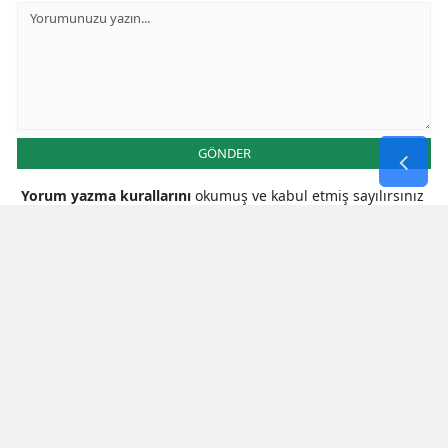
GÖNDER
Yorum yazma kurallarını
okumuş ve kabul etmiş sayılırsınız
* Bu içerik ile ilgili yorum yok, ilk yorumu siz yazın, tartışalım *
SON HABERLER
Kahramanmaraş’ta Gökyüzüne