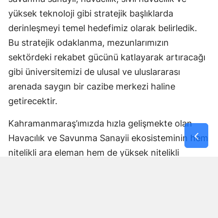
yüksek teknoloji gibi stratejik başlıklarda
derinleşmeyi temel hedefimiz olarak belirledik.
Bu stratejik odaklanma, mezunlarımızın
sektördeki rekabet gücünü katlayarak artıracağı
gibi üniversitemizi de ulusal ve uluslararası
arenada saygın bir cazibe merkezi haline
getirecektir.
Kahramanmaraş’ımızda hızla gelişmekte olan
Havacılık ve Savunma Sanayii ekosisteminin hem
nitelikli ara eleman hem de yüksek nitelikli
mühendis ve uzman ihtiyaçlarını karşılamaya,
aynı zamanda sektöre güçlü bir bilimsel altyapı
sunmaya kararlıyız. Şehrimizi ve bölgesini bu
stratejik alanların üssü yapmak için tüm