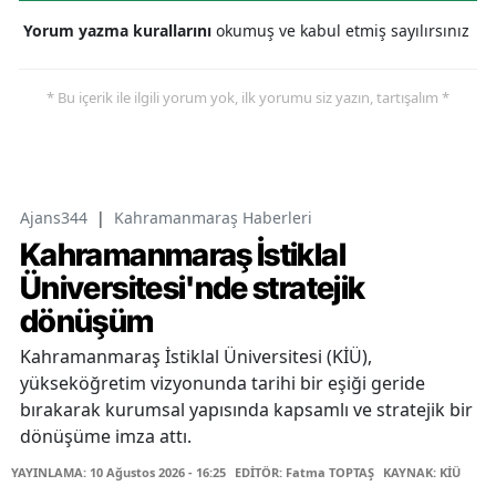
Yorum yazma kurallarını
okumuş ve kabul etmiş sayılırsınız
* Bu içerik ile ilgili yorum yok, ilk yorumu siz yazın, tartışalım *
Ajans344
|
Kahramanmaraş Haberleri
Kahramanmaraş İstiklal
Üniversitesi'nde stratejik
dönüşüm
Kahramanmaraş İstiklal Üniversitesi (KİÜ),
yükseköğretim vizyonunda tarihi bir eşiği geride
bırakarak kurumsal yapısında kapsamlı ve stratejik bir
dönüşüme imza attı.
YAYINLAMA: 10 Ağustos 2026 - 16:25
EDİTÖR: Fatma TOPTAŞ
KAYNAK: KİÜ