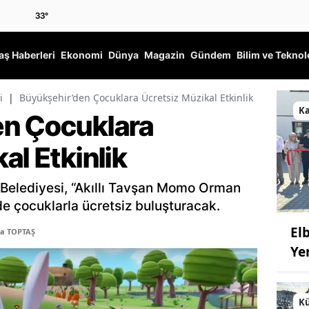
33
°
ş Haberleri
Ekonomi
Dünya
Magazin
Gündem
Bilim ve Teknol
i
|
Büyükşehir’den Çocuklara Ücretsiz Müzikal Etkinlik
K
en Çocuklara
al Etkinlik
elediyesi, “Akıllı Tavşan Momo Orman
’de çocuklarla ücretsiz buluşturacak.
El
ma TOPTAŞ
Ye
Kü