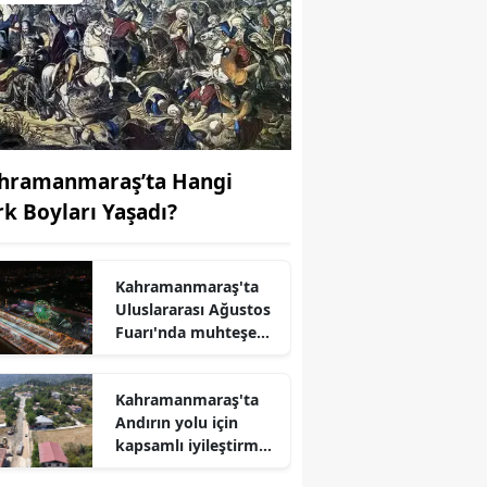
hramanmaraş’ta Hangi
rk Boyları Yaşadı?
Kahramanmaraş'ta
Uluslararası Ağustos
r
Fuarı'nda muhteşem
müzik ziyafeti!
Kahramanmaraş'ta
Andırın yolu için
kapsamlı iyileştirme
çalışmaları başladı