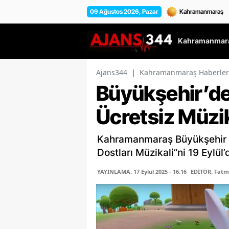
09 Ağustos 2026, Pazar
Kahramanmara
Ajans344
|
Kahramanmaraş Haberler
Büyükşehir’d
Ücretsiz Müzik
Kahramanmaraş Büyükşehir B
Dostları Müzikali”ni 19 Eylül
YAYINLAMA: 17 Eylül 2025 - 16:16
EDİTÖR: Fat