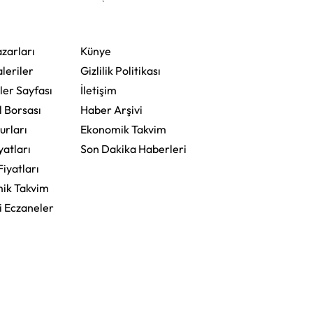
zarları
Künye
leriler
Gizlilik Politikası
ler Sayfası
İletişim
l Borsası
Haber Arşivi
urları
Ekonomik Takvim
yatları
Son Dakika Haberleri
Fiyatları
ik Takvim
i Eczaneler