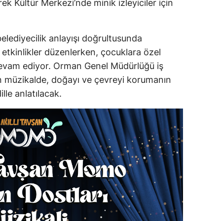
k Kültür Merkezi’nde minik izleyiciler için
elediyecilik anlayışı doğrultusunda
etkinlikler düzenlerken, çocuklara özel
devam ediyor. Orman Genel Müdürlüğü iş
lan müzikalde, doğayı ve çevreyi korumanın
lle anlatılacak.