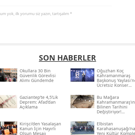
yorum yok, ilk yorumu siz yazın, tartışalım *
SON HABERLER
Okullara 30 Bin
Oğuzhan Koç
Güvenlik Görevlisi
Kahramanmaraş
Alımı Gündemde
Başkonuş Yaylası'
Ücretsiz Konser
Verecek
Gaziantep’te 4,5’lik
Bu Mağara
Deprem: Afad’dan
Kahramanmaraş’ın
Açıklama
Bilinen Tarihini
Değiştiriyor!
Kahramanmaraş'ın
Eski Yerleşim İzleri
Kirişci’den Yasalaşan
Elbistan
Kanun İçin Hayırlı
Karahasanuşağı’n
Olsun Mesajı
Yeni Kültür Komple