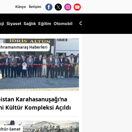
Künye
İletişim
oji
Siyaset
Sağlık
Eğitim
Otomobil
ahramanmaraş Haberleri
bistan Karahasanuşağı’na
ni Kültür Kompleksi Açıldı
ltür-Sanat