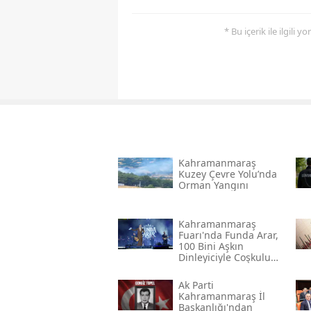
* Bu içerik ile ilgili 
Kahramanmaraş
Kuzey Çevre Yolu’nda
Orman Yangını
Kahramanmaraş
Fuarı'nda Funda Arar,
100 Bini Aşkın
Dinleyiciyle Coşkulu
Bir Konser Verdi
Ak Parti
Kahramanmaraş İl
Başkanlığı'ndan