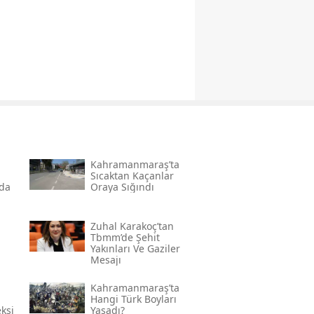
Kahramanmaraş’ta
Sıcaktan Kaçanlar
nda
Oraya Sığındı
Zuhal Karakoç’tan
Tbmm’de Şehit
Yakınları Ve Gaziler
Mesajı
 En
Kahramanmaraş’ta
a
Hangi Türk Boyları
ksi
Yaşadı?