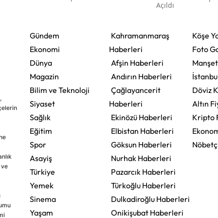
Açıldı
Gündem
Kahramanmaraş
Köşe Ya
Ekonomi
Haberleri
Foto Ga
Dünya
Afşin Haberleri
Manşet
Magazin
Andırın Haberleri
İstanbu
Bilim ve Teknoloji
Çağlayancerit
Döviz K
,
Siyaset
Haberleri
Altın Fi
çelerin
Sağlık
Ekinözü Haberleri
Kripto 
Eğitim
Elbistan Haberleri
Ekonom
ine
Spor
Göksun Haberleri
Nöbetç
nlık
Asayiş
Nurhak Haberleri
 ve
Türkiye
Pazarcık Haberleri
Yemek
Türkoğlu Haberleri
u
Sinema
Dulkadiroğlu Haberleri
rumu
Yaşam
Onikişubat Haberleri
mi