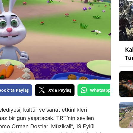
Ka
Tü
book'ta Paylaş
X'de Paylaş
Whatsapp'tan Gönde
iyesi, kültür ve sanat etkinlikleri
z bir gün yaşatacak. TRT’nin sevilen
omo Orman Dostları Müzikali”, 19 Eylül