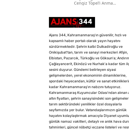
Cengiz Topel’i Anma
Mesajı
Ajans 344, Kahramanmaraş'ın güvenilir, hızlı ve
kapsamlı haber portalı olarak yayın hayatını
sürdürmektedir. Şehrin kalbi Dulkadiroğlu ve
Onikişubat'tan, tarım ve sanayi merkezleri Afşin,
Elbistan, Pazarcık, Türkoğlu ve Göksun'a; Andırın
Çağlayancerit, Ekinözü ve Nurhak'a kadar tüm il
sesini duyurur. Gündemi belirleyen siyasi
gelişmelerden, yerel ekonominin dinamiklerine,
spordaki heyecandan, kültür ve sanat etkinlikler
kadar Kahramanmaraş'ın nabzını tutuyoruz.
Kahramanmaraş Kuyumcular Odası'ndan alınan a
altın fiyatları, şehrin sanayisindeki son gelişmeler
tarım sektöründeki yenilikler özel dosyalarla
sayfamızda yer bulur. Vatandaşlarımızın günlük
hayatını kolaylaştırmak amacıyla Diyanet uyuml
günlük namaz vakitleri, detaylı ve anlık hava du
tahminleri, güncel nöbetçi eczane listeleri ve res