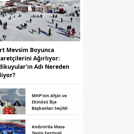
rt Mevsim Boyunca
aretçilerini Ağırlıyor:
dikuyular’ın Adı Nereden
liyor?
MHP’nin Afşin ve
Ekinözü İlçe
Başkanları Seçildi
r
Andırın’da Masa
Tenisi Festivali