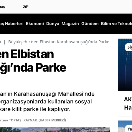
26
°
ş Haberleri
Ekonomi
Dünya
Magazin
Gündem
Bilim ve Teknol
i
|
Büyükşehir’den Elbistan Karahasanuşağı’nda Parke Çalışması
Si
n Elbistan
ğı’nda Parke
tan’ın Karahasanuşağı Mahallesi’nde
AK 
rganizasyonlarda kullanılan sosyal
Ha
are kilit parke ile kaplıyor.
Fatma TOPTAŞ
KAYNAK: (HABER MERKEZİ)
Y