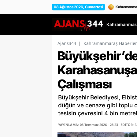
08 Ağustos 2026, Cumartesi
Kahramanmara
Ajans344
|
Kahramanmaraş Haberler
Büyükşehir’de
Karahasanuşa
Çalışması
Büyükşehir Belediyesi, Elbis
düğün ve cenaze gibi toplu o
tesisin çevresini 4 bin metrek
YAYINLAMA: 03 Temmuz 2026 - 23:23
EDİTÖR: 