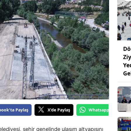
Dö
Ziy
Ye
Ge
book'ta Paylaş
X'de Paylaş
Whatsapp'tan Gönde
diyesi, şehir genelinde ulaşım altyapısını