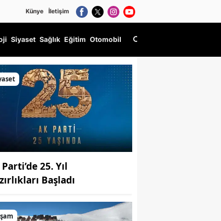
Künye
İletişim
oji
Siyaset
Sağlık
Eğitim
Otomobil
yaset
Parti’de 25. Yıl
zırlıkları Başladı
aşam