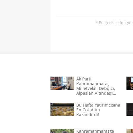
* Bu içerik ile ilgili 
Ak Parti
Kahramanmaraş
Milletvekili Debgici,
Alpaslan Altındaş’ı
Ağırladı
Bu Hafta Yatırımcısına
En Çok Altın
Kazandırdı!
Kahramanmaraş’ta