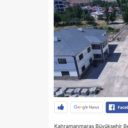
Face
Kahramanmaraş Büyükşehir Bele