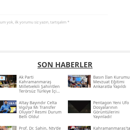
yorum yok, ilk yorumu siz yazın, tartışalım *
SON HABERLER
Ak Parti
Basın İlan Kurumu
Kahramanmaraş
Mevzuat Eğitimi
Milletvekili Şahin’den
Ankara’da Yapıldı
Terörsüz Türkiye İçin
Gece Mesaisi
Altay Bayındır Celta
Pentagon Yeni Ufo
Vigo’ya Mı Transfer
Dosyalarının
Oluyor? Resmi Durum
Görüntülerini
Belli Oldu!
Yayınladı!
Prof. Dr. Şahin, Ntv’de
Kahramanmaraş't