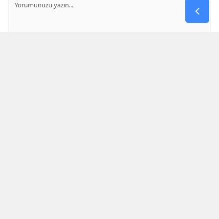
GÖNDER
Yorum yazma kurallarını
okumuş ve kabul etmiş sayılırsınız
* Bu içerik ile ilgili yorum yok, ilk yorumu siz yazın, tartışalım *
SON HABERLER
Kahramanmaraş İstiklalspor’un İlk
Rakipleri Belli Oldu