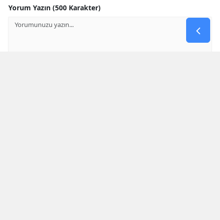
Yorum Yazın (500 Karakter)
GÖNDER
Yorum yazma kurallarını
okumuş ve kabul etmiş sayılırsınız
* Bu içerik ile ilgili yorum yok, ilk yorumu siz yazın, tartışalım *
SON HABERLER