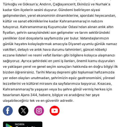
Türkoğlu ve Göksun'a; Andırın, Çağlayancerit, Ekinözü ve Nurhak'a
kadar tüm ilçelerin sesini duyurur. Gündemi belirleyen siyasi
gelişmelerden, yerel ekonominin dinamiklerine, spordaki heyecandan,
kültür ve sanat etkinliklerine kadar Kahramanmaraş'ın nabzını
tutuyoruz. Kahramanmaraş Kuyumcular Odası'ndan alınan anlık altın
fiyatları, şehrin sanayisindeki son gelişmeler ve tarım sektöründeki
yenilikler özel dosyalarla sayfamızda yer bulur. Vatandaşlarımızın
günlük hayatını kolaylaştırmak amacıyla Diyanet uyumlu günlük namaz
vakitleri, detaylı ve anlık hava durumu tahminleri, güncel nöbetçi
eczane listeleri ve resmi vefat ilanları gibi bilgilere kolayca ulaşmanızı
sağlıyoruz. Ayrıca şehirdeki en yeni iş ilanları, önemli kamu duyuruları
ve yaklaşan yerel ve genel seçim sonuçları hakkında en doğru bilgiyi ilk
bizden öğrenirsiniz. Tarihi Maraş depremi gibi toplumsal hafızamızda
yer eden olayları unutmadan, şehrimizin eşsiz gastronomisini, yöresel
lezzetlerini ve kültürel mirasını da sayfalarımıza taşıyoruz. Kısacası,
Kahramanmaraş'ta yaşayan veya bu şehre gönül vermiş herkes için
tasarlanan Ajans 344, habere, bilgiye ve aradığınız her şeye
ulaşabileceğiniz tek ve en güvenilir adrestir.