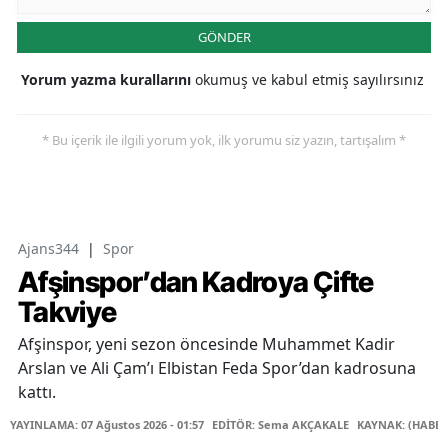
GÖNDER
Yorum yazma kurallarını
okumuş ve kabul etmiş sayılırsınız
* Bu içerik ile ilgili yorum yok, ilk yorumu siz yazın, tartışalım *
Ajans344
|
Spor
Afşinspor’dan Kadroya Çifte
Takviye
Afşinspor, yeni sezon öncesinde Muhammet Kadir
Arslan ve Ali Çam’ı Elbistan Feda Spor’dan kadrosuna
kattı.
YAYINLAMA: 07 Ağustos 2026 - 01:57
EDİTÖR: Sema AKÇAKALE
KAYNAK: (HABER