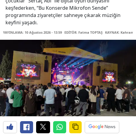
çocuklar “Sertaç Abi” ile dijital oyun dünyasını
keşfederken, “Bu Konserde Mikrofon Sende”
programında ziyaretçiler sahneye çıkarak müziğin
keyfini yaşadı.
YAYINLAMA: 10 Ağustos 2026 - 13:59
EDİTÖR: Fatma TOPTAŞ
KAYNAK: Kahraman