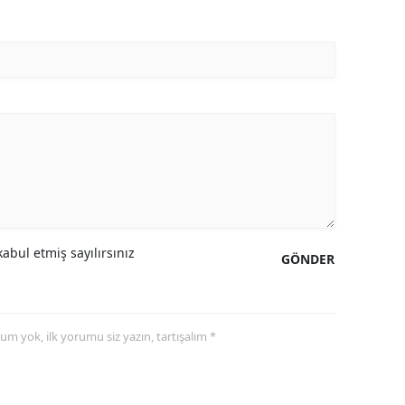
abul etmiş sayılırsınız
GÖNDER
yorum yok, ilk yorumu siz yazın, tartışalım *