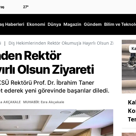
27
°
ş Haberleri
Ekonomi
Dünya
Magazin
Gündem
Bilim ve Teknol
i
|
Diş Hekimlerinden Rektör Okumuş’a Hayırlı Olsun Ziyareti
K
nden Rektör
lı Olsun Ziyareti
KSÜ Rektörü Prof. Dr. İbrahim Taner
ederek yeni görevinde başarılar diledi.
Ka
ma AKÇAKALE
MUHABİR: Esra Akçakale
Ko
Te