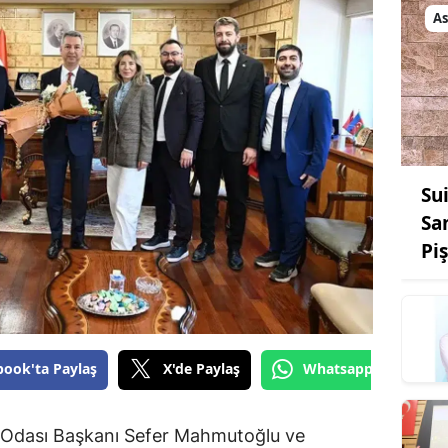
As
Su
Sa
Pi
book'ta Paylaş
X'de Paylaş
Whatsapp'tan Gönde
 Odası Başkanı Sefer Mahmutoğlu ve