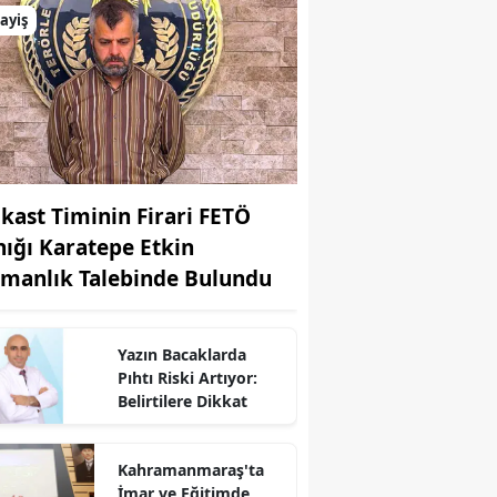
ayiş
ikast Timinin Firari FETÖ
nığı Karatepe Etkin
şmanlık Talebinde Bulundu
Yazın Bacaklarda
Pıhtı Riski Artıyor:
Belirtilere Dikkat
r
Kahramanmaraş'ta
İmar ve Eğitimde