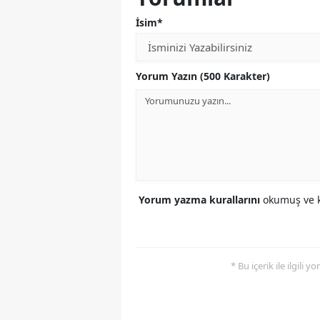
İsim*
Yorum Yazın (500 Karakter)
Yorum yazma kurallarını
okumuş ve k
* Bu içerik ile ilgili 