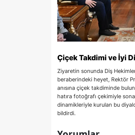
Çiçek Takdimi ve İyi D
Ziyaretin sonunda Diş Hekimle
beraberindeki heyet, Rektör P
anısına çiçek takdiminde bulund
hatıra fotoğrafı çekimiyle sona
dinamikleriyle kurulan bu diya
bildirdi.
Yorumlar