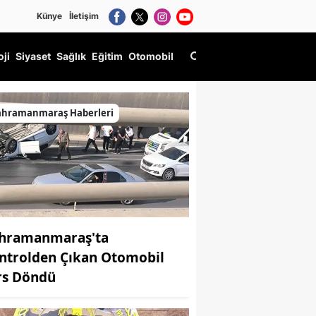
Künye
İletişim
oji
Siyaset
Sağlık
Eğitim
Otomobil
ahramanmaraş Haberleri
hramanmaraş'ta
ntrolden Çıkan Otomobil
rs Döndü