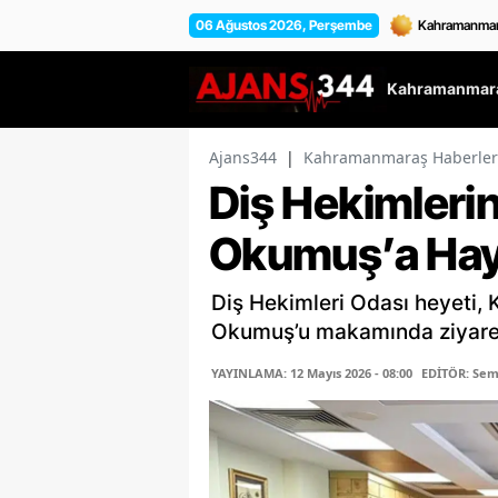
06 Ağustos 2026, Perşembe
Kahramanmara
Ajans344
|
Kahramanmaraş Haberler
Diş Hekimleri
Okumuş’a Hayır
Diş Hekimleri Odası heyeti, 
Okumuş’u makamında ziyaret 
YAYINLAMA: 12 Mayıs 2026 - 08:00
EDİTÖR: Se