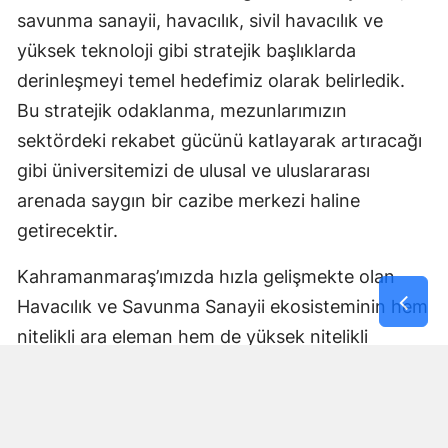
savunma sanayii, havacılık, sivil havacılık ve
yüksek teknoloji gibi stratejik başlıklarda
derinleşmeyi temel hedefimiz olarak belirledik.
Bu stratejik odaklanma, mezunlarımızın
sektördeki rekabet gücünü katlayarak artıracağı
gibi üniversitemizi de ulusal ve uluslararası
arenada saygın bir cazibe merkezi haline
getirecektir.
Kahramanmaraş’ımızda hızla gelişmekte olan
Havacılık ve Savunma Sanayii ekosisteminin hem
nitelikli ara eleman hem de yüksek nitelikli
mühendis ve uzman ihtiyaçlarını karşılamaya,
aynı zamanda sektöre güçlü bir bilimsel altyapı
sunmaya kararlıyız. Şehrimizi ve bölgesini bu