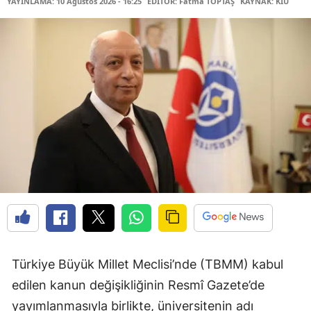
YAYINLAMA: 10 Ağustos 2026 - 16:25
EDİTÖR: Fatma TOPTAŞ
KAYNAK: KİÜ
Türkiye Büyük Millet Meclisi’nde (TBMM) kabul
edilen kanun değişikliğinin Resmî Gazete’de
yayımlanmasıyla birlikte, üniversitenin adı