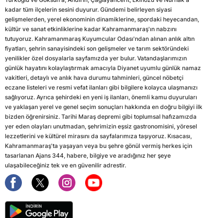
kadar tüm ilçelerin sesini duyurur. Gündemi belirleyen siyasi
gelişmelerden, yerel ekonominin dinamiklerine, spordaki heyecandan,
kültür ve sanat etkinliklerine kadar Kahramanmaraş'ın nabzını
tutuyoruz. Kahramanmaraş Kuyumcular Odası'ndan alınan anlık altın
fiyatları, şehrin sanayisindeki son gelişmeler ve tarım sektöründeki
yenilikler özel dosyalarla sayfamızda yer bulur. Vatandaşlarımızın
günlük hayatını kolaylaştırmak amacıyla Diyanet uyumlu günlük namaz
vakitleri, detaylı ve anlık hava durumu tahminleri, güncel nöbetçi
eczane listeleri ve resmi vefat ilanları gibi bilgilere kolayca ulaşmanızı
sağlıyoruz. Ayrıca şehirdeki en yeni iş ilanları, önemli kamu duyuruları
ve yaklaşan yerel ve genel seçim sonuçları hakkında en doğru bilgiyi ilk
bizden öğrenirsiniz. Tarihi Maraş depremi gibi toplumsal hafızamızda
yer eden olayları unutmadan, şehrimizin eşsiz gastronomisini, yöresel
lezzetlerini ve kültürel mirasını da sayfalarımıza taşıyoruz. Kısacası,
Kahramanmaraş'ta yaşayan veya bu şehre gönül vermiş herkes için
tasarlanan Ajans 344, habere, bilgiye ve aradığınız her şeye
ulaşabileceğiniz tek ve en güvenilir adrestir.