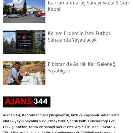
Kahramanmaraş Sanayi Sitesi 3 Gün
Kapalı
Kerem Erdem’in İsmi Futbol
Sahasında Yaşatılacak
Elbistan’da Asırlık Kar Geleneği
Yaşatılıyor
Ajans 344, Kahramanmaraş'ın güvenilir, hızlı ve kapsamlı haber portalı
olarak yayın hayatını sürdürmektedir. Şehrin kalbi Dulkadiroğlu ve
Onikişubat'tan, tarım ve sanayi merkezleri Afşin, Elbistan, Pazarcık,
Türkoğlu ve Göksun'a; Andırın, Çağlayancerit, Ekinözü ve Nurhak'a