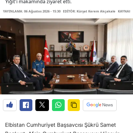
Yiğit'i makamında ziyaret etti.
YAYINLAMA: 06 Ağustos 2026 - 15:30
EDİTÖR: Kürşat Kerem Akçakale
KAYNAK: 
Elbistan Cumhuriyet Başsavcısı Şükrü Samet