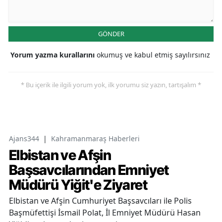
GÖNDER
Yorum yazma kurallarını
okumuş ve kabul etmiş sayılırsınız
* Bu içerik ile ilgili yorum yok, ilk yorumu siz yazın, tartışalım *
Ajans344
|
Kahramanmaraş Haberleri
Elbistan ve Afşin
Başsavcılarından Emniyet
Müdürü Yiğit'e Ziyaret
Elbistan ve Afşin Cumhuriyet Başsavcıları ile Polis
Başmüfettişi İsmail Polat, İl Emniyet Müdürü Hasan