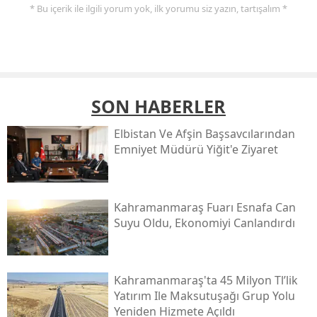
* Bu içerik ile ilgili yorum yok, ilk yorumu siz yazın, tartışalım *
SON HABERLER
Elbistan Ve Afşin Başsavcılarından
Emniyet Müdürü Yiğit'e Ziyaret
Kahramanmaraş Fuarı Esnafa Can
Suyu Oldu, Ekonomiyi Canlandırdı
Kahramanmaraş'ta 45 Milyon Tl’lik
Yatırım Ile Maksutuşağı Grup Yolu
Yeniden Hizmete Açıldı