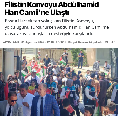
Filistin Konvoyu Abdülhamid
Han Camii'ne Ulaştı
Bosna Hersek'ten yola çıkan Filistin Konvoyu,
yolculuğunu sürdürürken Abdülhamid Han Camii'ne
ulaşarak vatandaşların desteğiyle karşılandı.
YAYINLAMA: 06 Ağustos 2026 - 12:48
EDİTÖR: Kürşat Kerem Akçakale
MUHABİR: