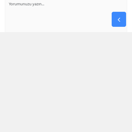
GÖNDER
Yorum yazma kurallarını
okumuş ve kabul etmiş sayılırsınız
* Bu içerik ile ilgili yorum yok, ilk yorumu siz yazın, tartışalım *
SON HABERLER
Filistin Konvoyu Abdülhamid Han