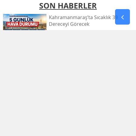
SON HABERLER
Kahramanmaraş’ta Sıcaklık 39
Dereceyi Görecek
Kahramanmaraş’taki Orman Yangını
Kontrol Altında
Kahramanmaraş Küçük Sanayi Sitesi
Yeniden Açıldı
Kahramanmaraşlı Zeynep Sude
Dünya Şampiyonu Oldu