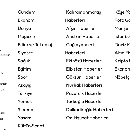
Gündem
Kahramanmaraş
Köşe Ya
Ekonomi
Haberleri
Foto Ga
Dünya
Afşin Haberleri
Manşet
Magazin
Andırın Haberleri
İstanbu
Bilim ve Teknoloji
Çağlayancerit
Döviz K
,
Siyaset
Haberleri
Altın Fi
çelerin
Sağlık
Ekinözü Haberleri
Kripto 
Eğitim
Elbistan Haberleri
Ekonom
ine
Spor
Göksun Haberleri
Nöbetç
nlık
Asayiş
Nurhak Haberleri
 ve
Türkiye
Pazarcık Haberleri
Yemek
Türkoğlu Haberleri
u
Sinema
Dulkadiroğlu Haberleri
rumu
Yaşam
Onikişubat Haberleri
mi
Kültür-Sanat