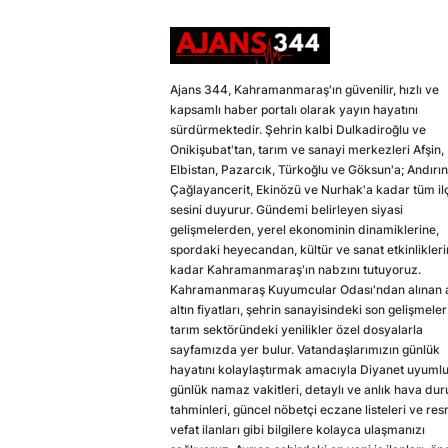
Ajans 344, Kahramanmaraş'ın güvenilir, hızlı ve
kapsamlı haber portalı olarak yayın hayatını
sürdürmektedir. Şehrin kalbi Dulkadiroğlu ve
Onikişubat'tan, tarım ve sanayi merkezleri Afşin,
Elbistan, Pazarcık, Türkoğlu ve Göksun'a; Andırın
Çağlayancerit, Ekinözü ve Nurhak'a kadar tüm il
sesini duyurur. Gündemi belirleyen siyasi
gelişmelerden, yerel ekonominin dinamiklerine,
spordaki heyecandan, kültür ve sanat etkinlikler
kadar Kahramanmaraş'ın nabzını tutuyoruz.
Kahramanmaraş Kuyumcular Odası'ndan alınan a
altın fiyatları, şehrin sanayisindeki son gelişmeler
tarım sektöründeki yenilikler özel dosyalarla
sayfamızda yer bulur. Vatandaşlarımızın günlük
hayatını kolaylaştırmak amacıyla Diyanet uyuml
günlük namaz vakitleri, detaylı ve anlık hava du
tahminleri, güncel nöbetçi eczane listeleri ve res
vefat ilanları gibi bilgilere kolayca ulaşmanızı