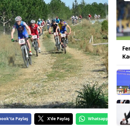
Fe
Ka
book'ta Paylaş
X'de Paylaş
Whatsapp'tan Gönde