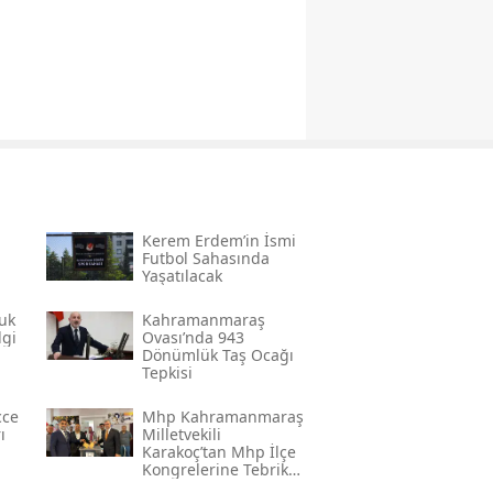
Kerem Erdem’in İsmi
n
Futbol Sahasında
Yaşatılacak
uk
Kahramanmaraş
lgi
Ovası’nda 943
Dönümlük Taş Ocağı
Tepkisi
cce
Mhp Kahramanmaraş
ı
Milletvekili
Karakoç’tan Mhp İlçe
Kongrelerine Tebrik
Mesajı