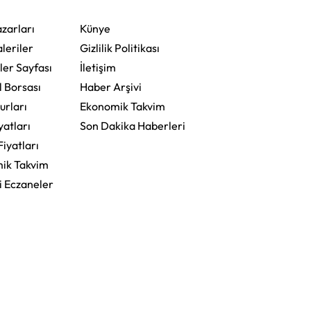
zarları
Künye
leriler
Gizlilik Politikası
ler Sayfası
İletişim
l Borsası
Haber Arşivi
urları
Ekonomik Takvim
yatları
Son Dakika Haberleri
Fiyatları
ik Takvim
i Eczaneler