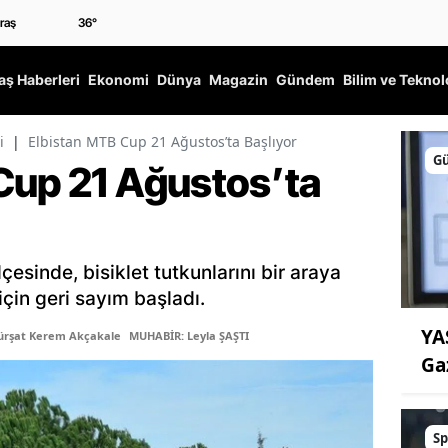
36
°
ş Haberleri
Ekonomi
Dünya
Magazin
Gündem
Bilim ve Teknol
i
|
Elbistan MTB Cup 21 Ağustos’ta Başlıyor
G
Cup 21 Ağustos’ta
esinde, bisiklet tutkunlarını bir araya
çin geri sayım başladı.
YA
ürşat Kerem Akçakale
MUHABİR: Leyla ŞAŞTI
Ga
Sp