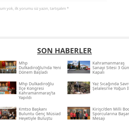
yorum yok, ilk yorumu siz yazın, tartışalım *
SON HABERLER
Mhp
Kahramanmaraş
Dulkadiroğlu’nda Yeni
Sanayi Sitesi 3 Gü
Dönem Başladı
Kapalı
Mhp Dulkadiroğlu
Yaz Sıcağında Savr
İlçe Kongresi
Şelalesi’ne Yoğun İ
Kahramanmaraş’ta
Yapıldı
Kmtso Başkanı
Kirişci’den Milli Bo
Buluntu Genç Müsi̇ad
Sporcularına Başar
Heyetiyle Buluştu
Mesajı