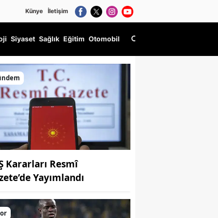
Künye
İletişim
oji
Siyaset
Sağlık
Eğitim
Otomobil
ündem
Ş Kararları Resmî
zete’de Yayımlandı
or