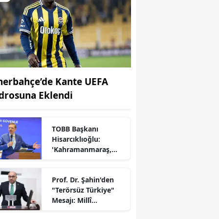
nerbahçe’de Kante UEFA
drosuna Eklendi
TOBB Başkanı
Hisarcıklıoğlu:
'Kahramanmaraş,
Türkiye Ekonomisinin
Lokomotif
Prof. Dr. Şahin'den
Şehirlerinden
"Terörsüz Türkiye"
Birisidir'
r
Mesajı: Millî
Dayanışma İçin