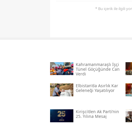
* Bu içerik ile ilgili 
Kahramanmaraşlı İşçi
Tünel Göçüğünde Can
Verdi
Elbistan’da Asırlık Kar
Geleneği Yaşatılıyor
Kirişci’den Ak Parti’nin
25. Yılına Mesaj