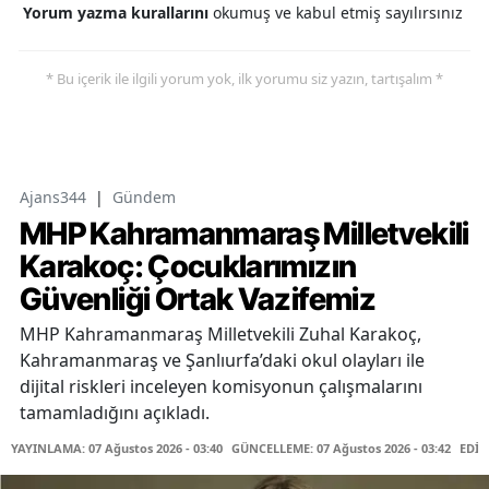
Yorum yazma kurallarını
okumuş ve kabul etmiş sayılırsınız
* Bu içerik ile ilgili yorum yok, ilk yorumu siz yazın, tartışalım *
Ajans344
|
Gündem
MHP Kahramanmaraş Milletvekili
Karakoç: Çocuklarımızın
Güvenliği Ortak Vazifemiz
MHP Kahramanmaraş Milletvekili Zuhal Karakoç,
Kahramanmaraş ve Şanlıurfa’daki okul olayları ile
dijital riskleri inceleyen komisyonun çalışmalarını
tamamladığını açıkladı.
YAYINLAMA: 07 Ağustos 2026 - 03:40
GÜNCELLEME: 07 Ağustos 2026 - 03:42
EDİT