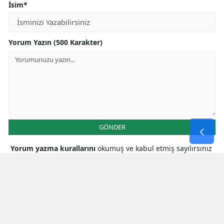
İsim*
Yorum Yazın (500 Karakter)
GÖNDER
Yorum yazma kurallarını
okumuş ve kabul etmiş sayılırsınız
* Bu içerik ile ilgili yorum yok, ilk yorumu siz yazın, tartışalım *