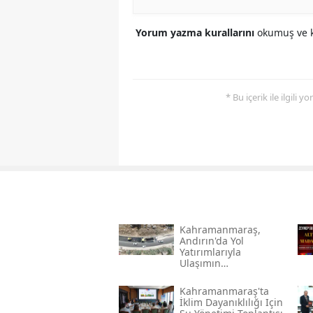
Yorum yazma kurallarını
okumuş ve k
* Bu içerik ile ilgili 
Kahramanmaraş,
Andırın'da Yol
Yatırımlarıyla
Ulaşımın
Standartlarını
Yükseltiyor
Kahramanmaraş'ta
İklim Dayanıklılığı Için