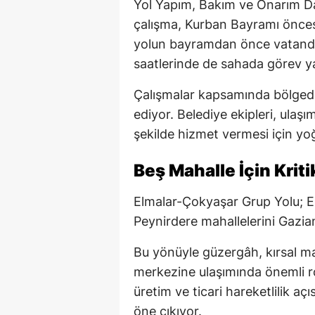
Yol Yapım, Bakım ve Onarım Da
çalışma, Kurban Bayramı önces
yolun bayramdan önce vatandaş
saatlerinde de sahada görev y
Çalışmalar kapsamında bölgede 
ediyor. Belediye ekipleri, ul
şekilde hizmet vermesi için yo
Beş Mahalle İçin Kriti
Elmalar-Çokyaşar Grup Yolu; El
Peynirdere mahallelerini Gazia
Bu yönüyle güzergâh, kırsal ma
merkezine ulaşımında önemli ro
üretim ve ticari hareketlilik açı
öne çıkıyor.