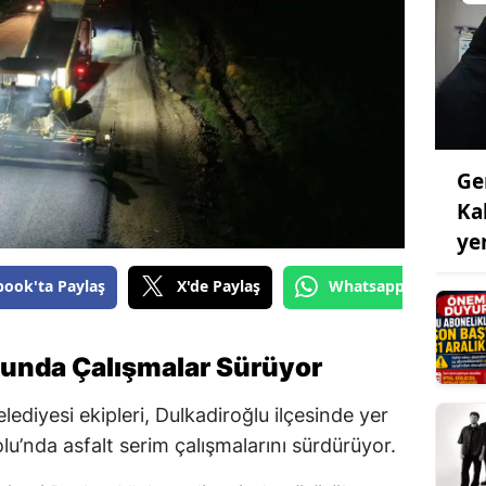
Ge
Ka
ye
book'ta Paylaş
X'de Paylaş
Whatsapp'tan Gönde
lunda Çalışmalar Sürüyor
iyesi ekipleri, Dulkadiroğlu ilçesinde yer
u’nda asfalt serim çalışmalarını sürdürüyor.