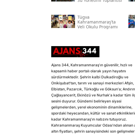
Su Yönetimi Toplantısı
Tügva
Kahramanmaraş’ta
Veli Okulu Programı
Ajans 344, Kahramanmaraş'ın güvenilir, hızlı ve
kapsamlı haber portalı olarak yayın hayatını
sürdürmektedir. Şehrin kalbi Dulkadiroğlu ve
Onikişubat'tan, tarım ve sanayi merkezleri Afşin,
Elbistan, Pazarcık, Türkoğlu ve Göksun'a; Andırın
Çağlayancerit, Ekinözü ve Nurhak'a kadar tüm il
sesini duyurur. Gündemi belirleyen siyasi
gelişmelerden, yerel ekonominin dinamiklerine,
spordaki heyecandan, kültür ve sanat etkinlikler
kadar Kahramanmaraş'ın nabzını tutuyoruz.
Kahramanmaraş Kuyumcular Odası'ndan alınan a
altın fiyatları, şehrin sanayisindeki son gelişmeler