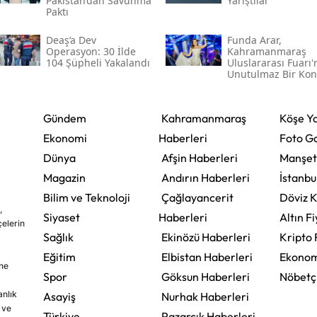
Pakistan’dan Savunma
Yarıştılar
Paktı
Deaş’a Dev
Funda Arar,
Operasyon: 30 İlde
Kahramanmaraş
104 Şüpheli Yakalandı
Uluslararası Fuarı
Unutulmaz Bir Kon
Verecek
Gündem
Kahramanmaraş
Köşe Ya
Ekonomi
Haberleri
Foto Ga
Dünya
Afşin Haberleri
Manşet
Magazin
Andırın Haberleri
İstanbu
Bilim ve Teknoloji
Çağlayancerit
Döviz K
,
Siyaset
Haberleri
Altın Fi
çelerin
Sağlık
Ekinözü Haberleri
Kripto 
Eğitim
Elbistan Haberleri
Ekonom
ine
Spor
Göksun Haberleri
Nöbetç
nlık
Asayiş
Nurhak Haberleri
 ve
Türkiye
Pazarcık Haberleri