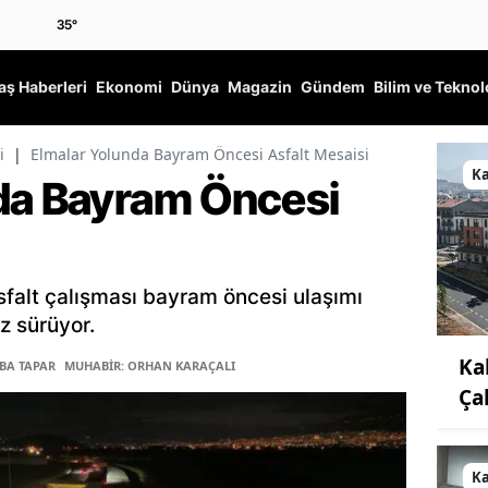
35
°
ş Haberleri
Ekonomi
Dünya
Magazin
Gündem
Bilim ve Teknol
i
|
Elmalar Yolunda Bayram Öncesi Asfalt Mesaisi
K
da Bayram Öncesi
falt çalışması bayram öncesi ulaşımı
z sürüyor.
Ka
ĞBA TAPAR
MUHABİR: ORHAN KARAÇALI
Ça
K