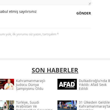
abul etmiş sayılırsınız
GÖNDER
yorum yok, ilk yorumu siz yazın, tartışalım *
SON HABERLER
Kahramanmaraşlı
Dulkadiroğlu’nda 
Judocu Dünya
Yıkıldı: Afad Sevk
Şampiyonu Oldu
Edildi
Türkiye, Suudi
31 Ülkeden Geldiler
Arabistan Ve
Kahramanmaraş’ta