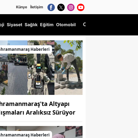
Künye
İletişim
oji
Siyaset
Sağlık
Eğitim
Otomobil
ahramanmaraş Haberleri
hramanmaraş'ta Altyapı
lışmaları Aralıksız Sürüyor
ahramanmaraş Haberleri