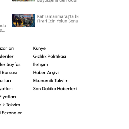
Büyükşehir’den Ödül
Kahramanmaraş’ta İki
Firari İçin Yolun Sonu
'nda
ser
zarları
Künye
leriler
Gizlilik Politikası
ler Sayfası
İletişim
l Borsası
Haber Arşivi
urları
Ekonomik Takvim
yatları
Son Dakika Haberleri
Fiyatları
ik Takvim
i Eczaneler