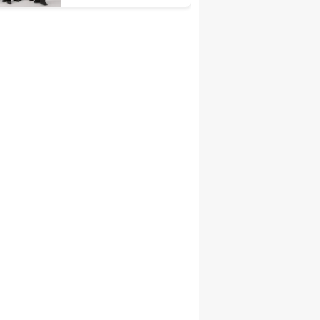
unutulmaz bir gece
sunacak!