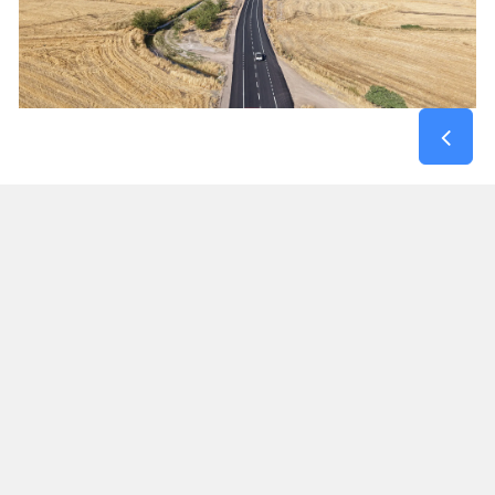
Kırsal Mahallelerin Kahramanmaraş – Gaziantep
Yoluna Bağlantısı Güçlendi
Maksutuşağı Grup Yolu, yalnızca bir mahalleye
hizmet veren bir güzergâh olmanın ötesinde,
Dulkadiroğlu kırsalındaki birçok yerleşim yerinin
Gaziantep yolu ile bağlantısını sağlayan önemli
ulaşım akslarından biri olma özelliği taşıyor.
Tamamlanan yatırımla birlikte bölge sakinleri,
eğitim, sağlık, ticaret ve günlük ulaşım