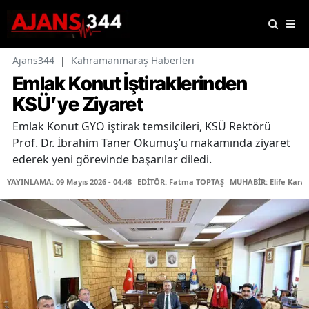
Ajans344
|
Kahramanmaraş Haberleri
Emlak Konut İştiraklerinden
KSÜ’ye Ziyaret
Emlak Konut GYO iştirak temsilcileri, KSÜ Rektörü
Prof. Dr. İbrahim Taner Okumuş’u makamında ziyaret
ederek yeni görevinde başarılar diledi.
YAYINLAMA: 09 Mayıs 2026 - 04:48
EDİTÖR: Fatma TOPTAŞ
MUHABİR: Elife Kara