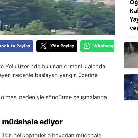
Oğ
Ka
Ya
ve
book'ta Paylaş
X'de Paylaş
Whatsapp'tan Gönde
 Yolu üzerinde bulunan ormanlık alanda
meyen nedenle başlayan yangın üzerine
i olması nedeniyle söndürme çalışmalarına
n müdahale ediyor
sı için helikopterlerle havadan müdahale