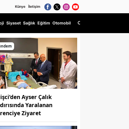
Künye
İletişim
oji
Siyaset
Sağlık
Eğitim
Otomobil
ündem
rişci’den Ayser Çalık
ldırısında Yaralanan
renciye Ziyaret