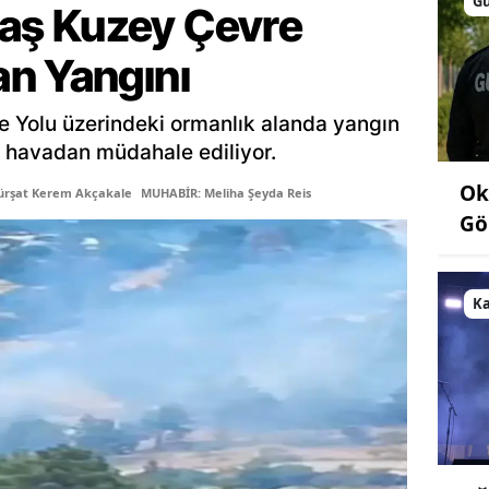
G
ş Kuzey Çevre
n Yangını
Yolu üzerindeki ormanlık alanda yangın
le havadan müdahale ediliyor.
Ok
ürşat Kerem Akçakale
MUHABİR: Meliha Şeyda Reis
Gö
K