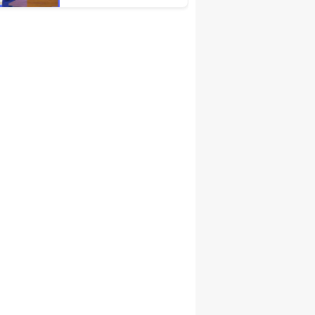
Türkiye Ekonomisinin
Lokomotif
Şehirlerinden
Birisidir'