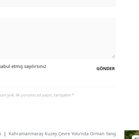
abul etmiş sayılırsınız
GÖNDER
yorum yok, ilk yorumu siz yazın, tartışalım *
i
|
Kahramanmaraş Kuzey Çevre Yolu’nda Orman Yangını