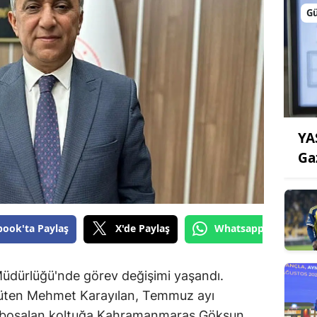
G
YA
Ga
book'ta Paylaş
X'de Paylaş
Whatsapp'tan Gönde
üdürlüğü'nde görev değişimi yaşandı.
yürüten Mehmet Karayılan, Temmuz ayı
, boşalan koltuğa Kahramanmaraş Göksun