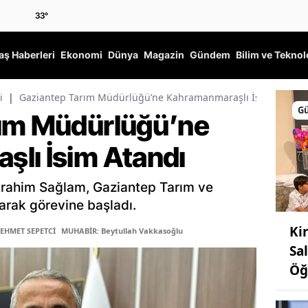
33
°
ş Haberleri
Ekonomi
Dünya
Magazin
Gündem
Bilim ve Teknol
i
|
Gaziantep Tarım Müdürlüğü’ne Kahramanmaraşlı İsim Atandı
G
rım Müdürlüğü’ne
lı İsim Atandı
rahim Sağlam, Gaziantep Tarım ve
arak görevine başladı.
Ki
MEHMET SEPETCİ
MUHABİR: Beytullah Vakkasoğlu
Sa
Öğ