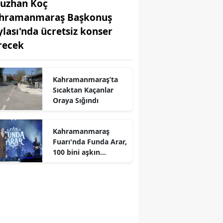
uzhan Koç
hramanmaraş Başkonuş
ylası'nda ücretsiz konser
recek
r
Kahramanmaraş’ta
Sıcaktan Kaçanlar
Oraya Sığındı
Kahramanmaraş
Fuarı'nda Funda Arar,
100 bini aşkın
dinleyiciyle coşkulu
bir konser verdi