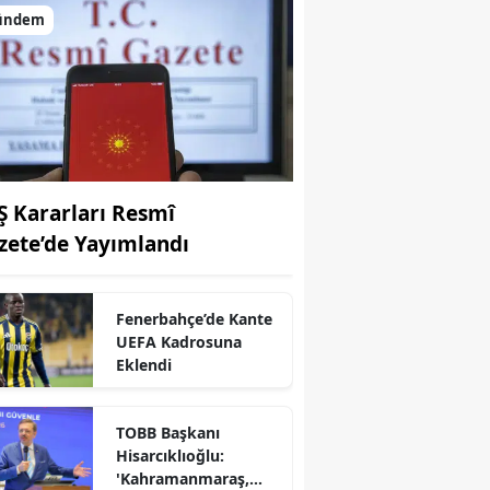
ündem
Ş Kararları Resmî
zete’de Yayımlandı
Fenerbahçe’de Kante
UEFA Kadrosuna
r
Eklendi
TOBB Başkanı
Hisarcıklıoğlu:
'Kahramanmaraş,