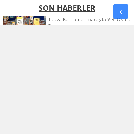
SON HABERLER
Tügva Kahramanmaraş’ta Veli Okulu
Programı
Deaş’a Dev Operasyon: 30 İlde 104
Şüpheli Yakalandı
Funda Arar, Kahramanmaraş
Uluslararası Fuarı'nda Unutulmaz
Bir Konser Verecek
Kahramanmaraş’ta İki Firari İçin
Yolun Sonu