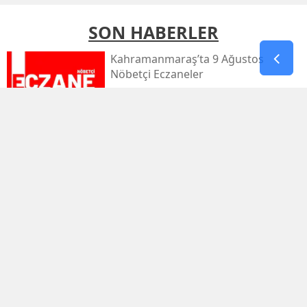
SON HABERLER
Kahramanmaraş’ta 9 Ağustos
Nöbetçi Eczaneler
Kahramanmaraş’ta Sıcaklık 39
Dereceyi Görecek
Kahramanmaraş’taki Orman Yangını
Kontrol Altında
Kahramanmaraş Küçük Sanayi Sitesi
Yeniden Açıldı