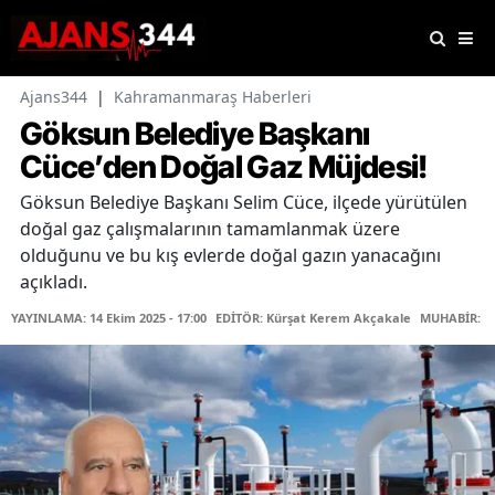
Ajans344
|
Kahramanmaraş Haberleri
Göksun Belediye Başkanı
Cüce’den Doğal Gaz Müjdesi!
Göksun Belediye Başkanı Selim Cüce, ilçede yürütülen
doğal gaz çalışmalarının tamamlanmak üzere
olduğunu ve bu kış evlerde doğal gazın yanacağını
açıkladı.
YAYINLAMA: 14 Ekim 2025 - 17:00
EDİTÖR: Kürşat Kerem Akçakale
MUHABİR: Es