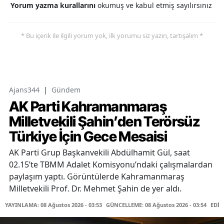
Yorum yazma kurallarını
okumuş ve kabul etmiş sayılırsınız
* Bu içerik ile ilgili yorum yok, ilk yorumu siz yazın, tartışalım *
Ajans344
|
Gündem
AK Parti Kahramanmaraş
Milletvekili Şahin’den Terörsüz
Türkiye İçin Gece Mesaisi
AK Parti Grup Başkanvekili Abdülhamit Gül, saat
02.15’te TBMM Adalet Komisyonu’ndaki çalışmalardan
paylaşım yaptı. Görüntülerde Kahramanmaraş
Milletvekili Prof. Dr. Mehmet Şahin de yer aldı.
YAYINLAMA: 08 Ağustos 2026 - 03:53
GÜNCELLEME: 08 Ağustos 2026 - 03:54
EDİT