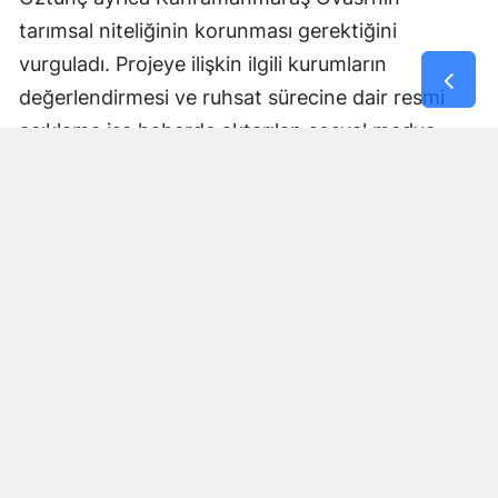
tarımsal niteliğinin korunması gerektiğini
vurguladı. Projeye ilişkin ilgili kurumların
değerlendirmesi ve ruhsat sürecine dair resmi
açıklama ise haberde aktarılan sosyal medya
paylaşımında yer almadı.
Yorumlar
İsim*
Yorum Yazın (500 Karakter)