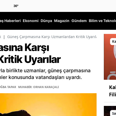
36
°
ş Haberleri
Ekonomi
Dünya
Magazin
Gündem
Bilim ve Teknol
i
|
Güneş Çarpmasına Karşı Uzmanlardan Kritik Uyarılar
K
sına Karşı
itik Uyarılar
yla birlikte uzmanlar, güneş çarpmasına
mler konusunda vatandaşları uyardı.
Ka
UĞBA TAPAR
MUHABİR: ORHAN KARAÇALI
Fi
Sa