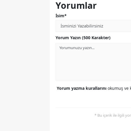
Yorumlar
İsim*
Yorum Yazın (500 Karakter)
Yorum yazma kurallarını
okumuş ve k
* Bu içerik ile ilgili 