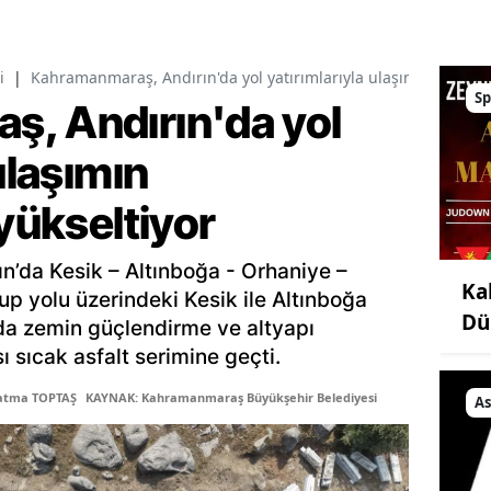
i
|
Kahramanmaraş, Andırın'da yol yatırımlarıyla ulaşımın standart
Sp
, Andırın'da yol
ulaşımın
 yükseltiyor
ın’da Kesik – Altınboğa - Orhaniye –
Ka
up yolu üzerindeki Kesik ile Altınboğa
Dü
lda zemin güçlendirme ve altyapı
ı sıcak asfalt serimine geçti.
Fatma TOPTAŞ
KAYNAK: Kahramanmaraş Büyükşehir Belediyesi
As