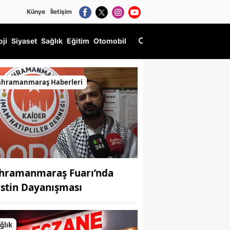
Künye
İletişim
oji
Siyaset
Sağlık
Eğitim
Otomobil
ahramanmaraş Haberleri
hramanmaraş Fuarı’nda
listin Dayanışması
ğlık