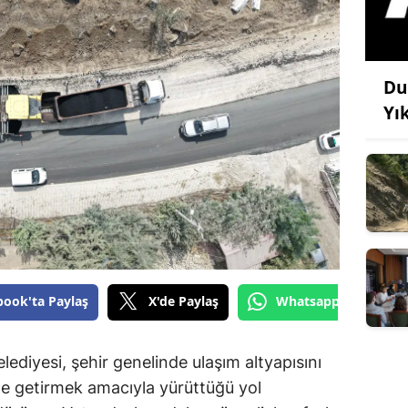
Du
Yı
book'ta Paylaş
X'de Paylaş
Whatsapp'tan Gönde
diyesi, şehir genelinde ulaşım altyapısını
le getirmek amacıyla yürüttüğü yol