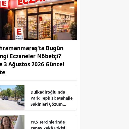
hramanmaraş'ta Bugün
ngi Eczaneler Nöbetçi?
te 3 Ağustos 2026 Güncel
ste
r
Dulkadiroğlu'nda
Park Tepkisi: Mahalle
Sakinleri Çözüm
Bekliyor
YKS Tercihlerinde
Yapay Zekâ Etkisi