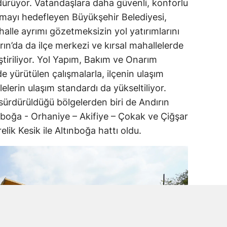
dürüyor. Vatandaşlara daha güvenli, konforlu
nmayı hedefleyen Büyükşehir Belediyesi,
halle ayrımı gözetmeksizin yol yatırımlarını
n’da da ilçe merkezi ve kırsal mahallelerde
ştiriliyor. Yol Yapım, Bakım ve Onarım
e yürütülen çalışmalarla, ilçenin ulaşım
lelerin ulaşım standardı da yükseltiliyor.
 sürdürüldüğü bölgelerden biri de Andırın
ınboğa - Orhaniye – Akifiye – Çokak ve Çiğşar
lik Kesik ile Altınboğa hattı oldu.