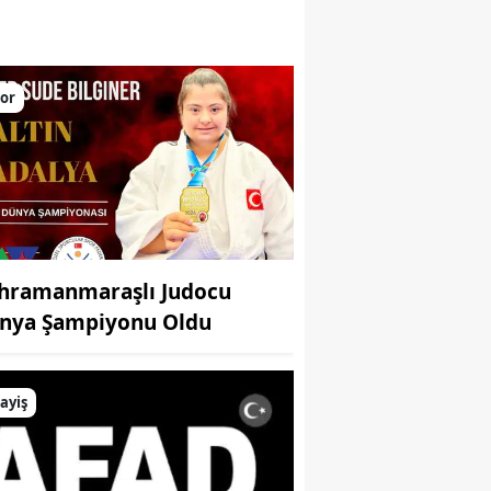
larını yükseltiyor
or
hramanmaraşlı Judocu
nya Şampiyonu Oldu
ayiş