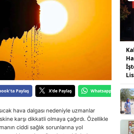
Ka
Ha
İş
Li
book'ta Paylaş
X'de Paylaş
Whatsapp'tan Gönde
n sıcak hava dalgası nedeniyle uzmanlar
kine karşı dikkatli olmaya çağırdı. Özellikle
manın ciddi sağlık sorunlarına yol