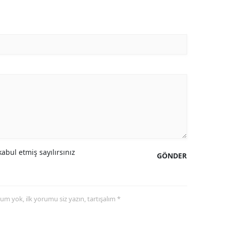
abul etmiş sayılırsınız
GÖNDER
yorum yok, ilk yorumu siz yazın, tartışalım *