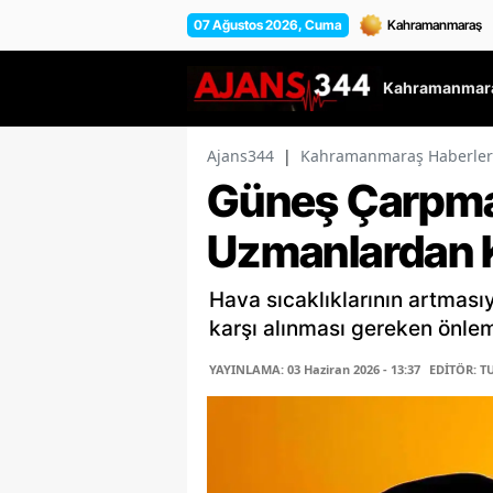
07 Ağustos 2026, Cuma
Kahramanmara
Ajans344
|
Kahramanmaraş Haberler
Güneş Çarpma
Uzmanlardan Kr
Hava sıcaklıklarının artması
karşı alınması gereken önle
YAYINLAMA: 03 Haziran 2026 - 13:37
EDİTÖR: T