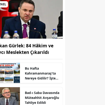
ENEL
kan Gürlek: 84 Hâkim ve
vcı Meslekten Çıkarıldı
Bu Hafta
Kahramanmaraş'ta
Nereye Gidilir? İşte
Kaçırılmayacak 7
Rota
Bad-ı Saba Davasında
Müteahhit Avşaroğlu
r
Tahliye Edildi