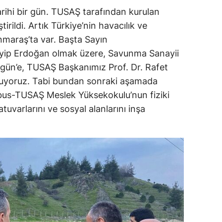
ihi bir gün. TUSAŞ tarafından kurulan
ştirildi. Artık Türkiye’nin havacılık ve
araş’ta var. Başta Sayın
ip Erdoğan olmak üzere, Savunma Sanayii
rgün’e, TUSAŞ Başkanımız Prof. Dr. Rafet
nuyoruz. Tabi bundan sonraki aşamada
irbus-TUSAŞ Meslek Yüksekokulu’nun fiziki
atuvarlarını ve sosyal alanlarını inşa