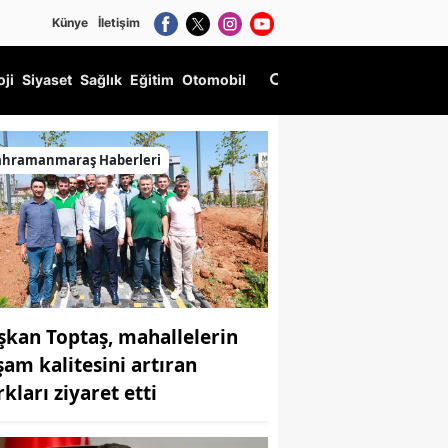
Künye
İletişim
oji
Siyaset
Sağlık
Eğitim
Otomobil
ahramanmaraş Haberleri
şkan Toptaş, mahallelerin
şam kalitesini artıran
kları ziyaret etti