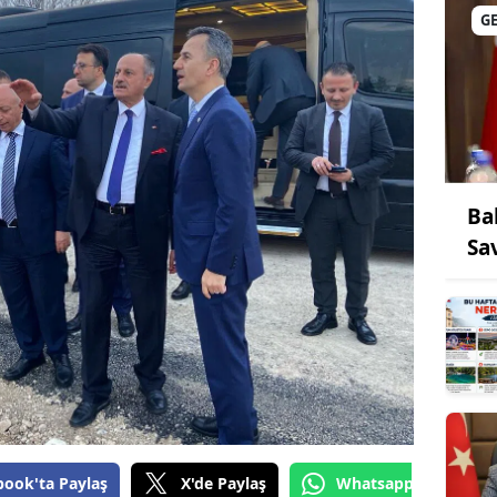
G
Ba
Sa
book'ta Paylaş
X'de Paylaş
Whatsapp'tan Gönde