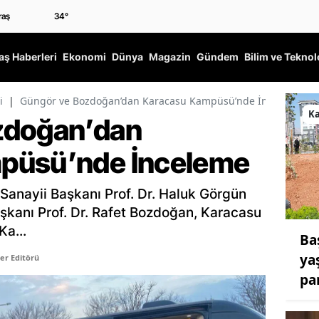
34
°
ş Haberleri
Ekonomi
Dünya
Magazin
Gündem
Bilim ve Teknol
i
|
Güngör ve Bozdoğan’dan Karacasu Kampüsü’nde İnceleme
K
zdoğan’dan
püsü’nde İnceleme
anayii Başkanı Prof. Dr. Haluk Görgün
kanı Prof. Dr. Rafet Bozdoğan, Karacasu
Ka...
Ba
ya
er Editörü
par