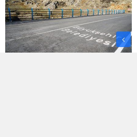
Tamamlanan Yatırımların Maliyeti 225 Milyon TL
Şehir genelinde geride kalan 2 yıllık süreçte
tamamlanan köprü ve menfez yatırımlarının
toplam maliyeti 225 milyon TL olarak gerçekleşti.
Hayata geçirilen yatırımlarla yalnızca ulaşım
altyapısının fiziki kapasitesi artırılmadı; aynı