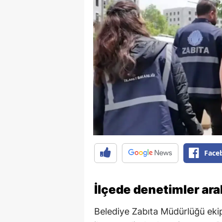
Face
İlçede denetimler ara
Belediye Zabıta Müdürlüğü ekiple