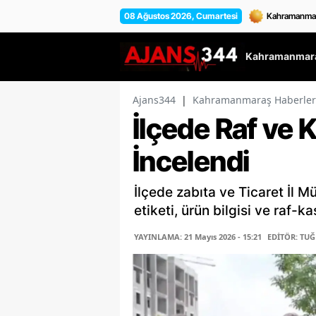
08 Ağustos 2026, Cumartesi
Kahramanmara
Ajans344
|
Kahramanmaraş Haberler
İlçede Raf ve K
İncelendi
İlçede zabıta ve Ticaret İl M
etiketi, ürün bilgisi ve raf-k
YAYINLAMA: 21 Mayıs 2026 - 15:21
EDİTÖR: TU