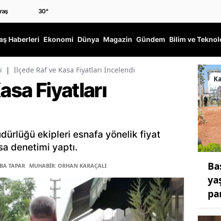
30
°
ş Haberleri
Ekonomi
Dünya
Magazin
Gündem
Bilim ve Teknol
i
|
İlçede Raf ve Kasa Fiyatları İncelendi
K
asa Fiyatları
üdürlüğü ekipleri esnafa yönelik fiyat
asa denetimi yaptı.
Ba
ĞBA TAPAR
MUHABİR: ORHAN KARAÇALI
ya
par