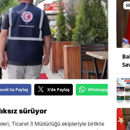
G
Ba
Sa
book'ta Paylaş
X'de Paylaş
Whatsapp'tan Gönde
lıksız sürüyor
ri, Ticaret İl Müdürlüğü ekipleriyle birlikte