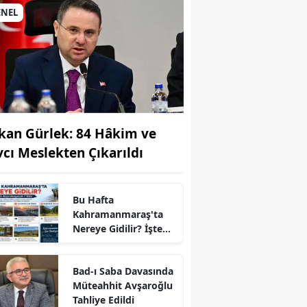
ENEL
kan Gürlek: 84 Hâkim ve
vcı Meslekten Çıkarıldı
Bu Hafta
r
Kahramanmaraş'ta
Nereye Gidilir? İşte
Kaçırılmayacak 7
Rota
Bad-ı Saba Davasında
Müteahhit Avşaroğlu
Tahliye Edildi