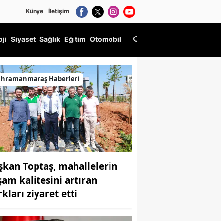
Künye
İletişim
oji
Siyaset
Sağlık
Eğitim
Otomobil
ahramanmaraş Haberleri
şkan Toptaş, mahallelerin
şam kalitesini artıran
kları ziyaret etti