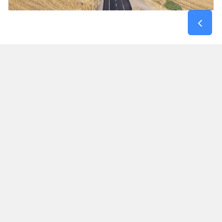
Kırsal Mahallelerin Kahramanmaraş – Gaziantep
Yoluna Bağlantısı Güçlendi
Maksutuşağı Grup Yolu, yalnızca bir mahalleye
hizmet veren bir güzergâh olmanın ötesinde,
Dulkadiroğlu kırsalındaki birçok yerleşim yerinin
Gaziantep yolu ile bağlantısını sağlayan önemli
ulaşım akslarından biri olma özelliği taşıyor.
Tamamlanan yatırımla birlikte bölge sakinleri,
eğitim, sağlık, ticaret ve günlük ulaşım
ihtiyaçlarını daha güvenli ve daha kısa sürede
karşılayabilecek. Özellikle yaz aylarında nüfusu
önemli ölçüde artan kırsal mahallelerde ulaşım